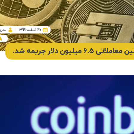
30 اسفند 1399
تحری
یون دلار جریمه شد.