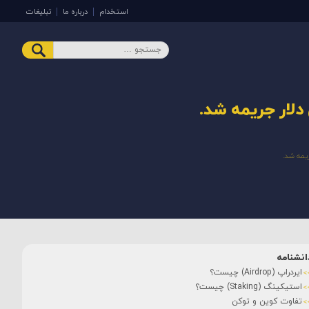
استخدام
درباره ما
تبلیغات
انشنامه
ایردراپ (Airdrop) چیست؟
استیکینگ (Staking) چیست؟
تفاوت کوین و توکن