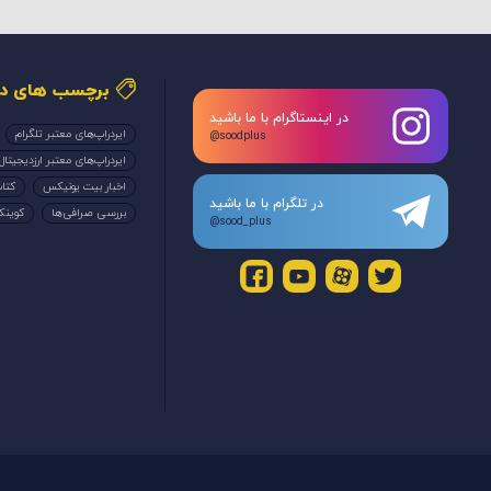
برچسب های دا
در اینستاگرام با ما باشید
ایردراپ‌های معتبر تلگرام
@soodplus
ایردراپ‌های معتبر ارزدیجیتال
اخبار بیت یونیکس
کتاب
در تلگرام با ما باشید
بررسی صرافی‌ها
کوین
@sood_plus