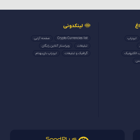
غ
لینکدونی
ایردراپ
Crypto Currencies list
صفحه آرایی
تبلیغات
ویراستار آنلاین رایگان
 الکترونیک
گرافیک و تبلیغات
ایردراپ بای‌بهنام
کس