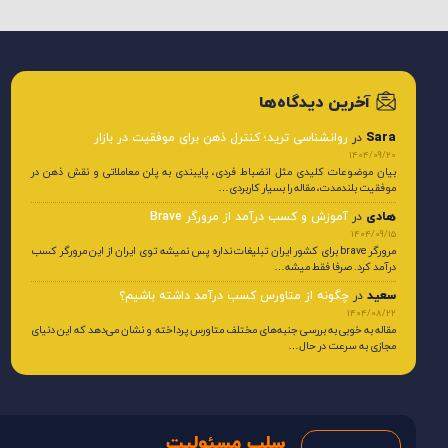
آخرین دیدگاه‌ها
Sara
در
روانشناسی ترید؛ کنترل ذهن برای موفقیت در بازار
1404/09/20
بیان موضوعات کلیدی مثل انضباط فردی، پایبندی به پلن معاملاتی و نقش ذهن در
موفقیت بلندمدت، مقاله را بسیار کاربردی…
هادی
در
آموزش و کسب درآمد از مرورگر Brave
1404/09/15
مرورگر brave برای کشور ایران تبلیغات نداره پس نمیشه توی ایران از این مرورگر کسب
درآمد کرد. صرفا فقط میشه…
سعید
در
چگونه از متاورس کسب درآمد داشته باشیم؟
1404/08/22
مقاله به خوبی به بررسی جنبه‌های مختلف متاورس پرداخته و نشان می‌دهد که این دنیای
مجازی به سرعت در حال…
سلب مسئولیت