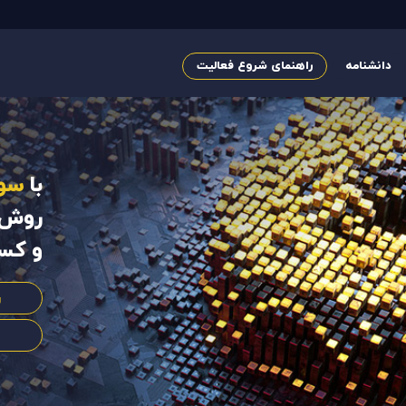
دانشنامه
راهنمای شروع فعالیت
با
سو
روش 
و کس
ر