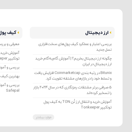
ارز دیجیتال
کیف پول
بررسی اعتبار و عملکرد کیف پول‌های سخت‌افزاری
معرفی و بررسی کیف پو
نسل جدید
چگونه ارز دیجیتال بخریم؟ | آموزش گام‌به‌گام خرید
تونکیپر Tonkeeper
ارز دیجیتال در ایران
بررسی و آموزش ا
Bitunix در رتبه بندی Coinmarketcap افزایش یافت
بهترین کیف پو
و تسلط خود را در بازارهای مشتقه تقویت کرد.
بررسی و آمو
۵ صرافی برتر مشتقات رمزنگاری که در سال ۲۰۲۴ بازار
Safepal
را تسخیر کرده‌اند
آموزش خرید و انتقال ارز تُن TON به کیف پول
تونکیپر Tonkeeper
موارد بیشتر