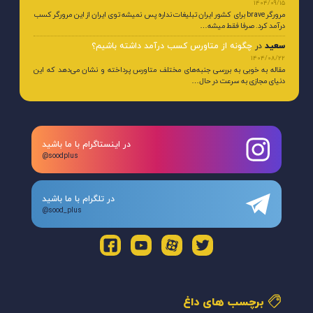
1404/09/15
مرورگر brave برای کشور ایران تبلیغات نداره پس نمیشه توی ایران از این مرورگر کسب
درآمد کرد. صرفا فقط میشه…
سعید
در
چگونه از متاورس کسب درآمد داشته باشیم؟
1404/08/22
مقاله به خوبی به بررسی جنبه‌های مختلف متاورس پرداخته و نشان می‌دهد که این
دنیای مجازی به سرعت در حال…
در اینستاگرام با ما باشید
@soodplus
در تلگرام با ما باشید
@sood_plus
برچسب های داغ