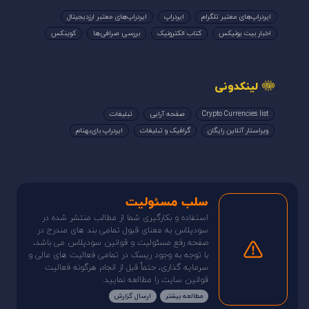
ایردراپ‌های معتبر تلگرام
ایردراپ
ایردراپ‌های معتبر ارزدیجیتال
اخبار بیت یونیکس
کتاب الکترونیک
بررسی صرافی‌ها
کوینکس
لینکدونی
Crypto Currencies list
صفحه آرایی
تبلیغات
ویراستار آنلاین رایگان
گرافیک و تبلیغات
ایردراپ بای‌بهنام
سلب مسئولیت
استفاده و بکارگیری شما از مطالب منتشر شده در
سودپلاس به معنای قبول تمامی بند های مندرج در
صفحه رفع مسئولیت و قوانین سودپلاس می باشد،
با توجه به وجود ریسک در تمامی فعالیت های مالی و
سرمایه گذاری، حتماً قبل از انجام هرگونه فعالیت
قوانین سایت را مطالعه نمایید.
مطالعه بیشتر
ارسال گزارش