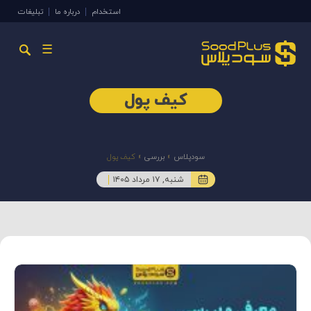
استخدام
درباره ما
تبلیغات
☰
کیف پول
سودپلاس
»
بررسی
»
کیف پول
شنبه, ۱۷ مرداد ۱۴۰۵