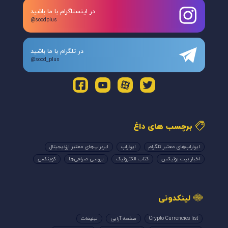
در اینستاگرام با ما باشید
@soodplus
در تلگرام با ما باشید
@sood_plus
برچسب های داغ
ایردراپ‌های معتبر تلگرام
ایردراپ
ایردراپ‌های معتبر ارزدیجیتال
اخبار بیت یونیکس
کتاب الکترونیک
بررسی صرافی‌ها
کوینکس
لینکدونی
Crypto Currencies list
صفحه آرایی
تبلیغات