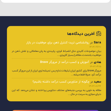
آخرین دیدگاه‌ها
Sara
در
روانشناسی ترید؛ کنترل ذهن برای موفقیت در بازار
1404/09/20
بیان موضوعات کلیدی مثل انضباط فردی، پایبندی به پلن معاملاتی و نقش ذهن در
موفقیت بلندمدت، مقاله را بسیار کاربردی…
هادی
در
آموزش و کسب درآمد از مرورگر Brave
1404/09/15
مرورگر brave برای کشور ایران تبلیغات نداره پس نمیشه توی ایران از این مرورگر کسب
درآمد کرد. صرفا فقط میشه…
سعید
در
چگونه از متاورس کسب درآمد داشته باشیم؟
1404/08/22
مقاله به خوبی به بررسی جنبه‌های مختلف متاورس پرداخته و نشان می‌دهد که این
دنیای مجازی به سرعت در حال…