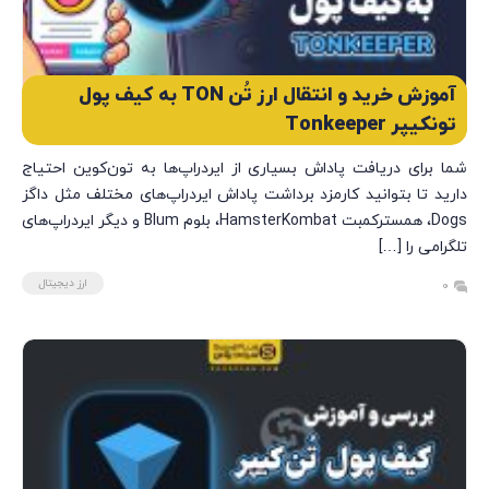
آموزش خرید و انتقال ارز تُن TON به کیف پول
تونکیپر Tonkeeper
شما برای دریافت پاداش بسیاری از ایردراپ‌ها به تون‌کوین احتیاج
دارید تا بتوانید کارمزد برداشت پاداش ایردراپ‌های مختلف مثل داگز
Dogs، همسترکمبت HamsterKombat، بلوم Blum و دیگر ایردراپ‌های
تلگرامی را […]
ارز دیجیتال
0