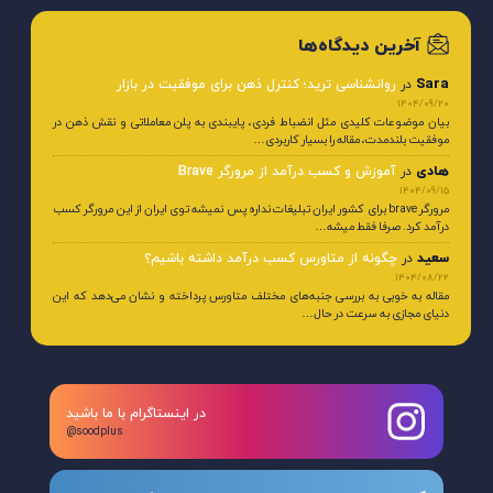
آخرین دیدگاه‌ها
Sara
در
روانشناسی ترید؛ کنترل ذهن برای موفقیت در بازار
1404/09/20
بیان موضوعات کلیدی مثل انضباط فردی، پایبندی به پلن معاملاتی و نقش ذهن در
موفقیت بلندمدت، مقاله را بسیار کاربردی…
هادی
در
آموزش و کسب درآمد از مرورگر Brave
1404/09/15
مرورگر brave برای کشور ایران تبلیغات نداره پس نمیشه توی ایران از این مرورگر کسب
درآمد کرد. صرفا فقط میشه…
سعید
در
چگونه از متاورس کسب درآمد داشته باشیم؟
1404/08/22
مقاله به خوبی به بررسی جنبه‌های مختلف متاورس پرداخته و نشان می‌دهد که این
دنیای مجازی به سرعت در حال…
در اینستاگرام با ما باشید
@soodplus