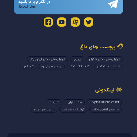
در تلگرام با ما باشید
@sood_plus
برچسب های داغ
ایردراپ‌های معتبر تلگرام
ایردراپ
ایردراپ‌های معتبر ارزدیجیتال
اخبار بیت یونیکس
کتاب الکترونیک
بررسی صرافی‌ها
کوینکس
لینکدونی
Crypto Currencies list
صفحه آرایی
تبلیغات
ویراستار آنلاین رایگان
گرافیک و تبلیغات
ایردراپ بای‌بهنام