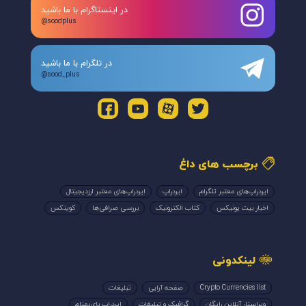
در اینستاگرام با ما باشید
@soodplus
در تلگرام با ما باشید
@sood_plus
برچسب های داغ
ایردراپ‌های معتبر تلگرام
ایردراپ
ایردراپ‌های معتبر ارزدیجیتال
اخبار بیت یونیکس
کتاب الکترونیک
بررسی صرافی‌ها
کوینکس
لینکدونی
Crypto Currencies list
صفحه آرایی
تبلیغات
ویراستار آنلاین رایگان
گرافیک و تبلیغات
ایردراپ بای‌بهنام