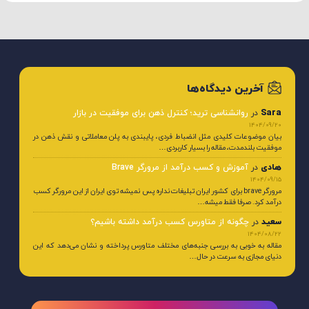
آخرین دیدگاه‌ها
Sara
در
روانشناسی ترید؛ کنترل ذهن برای موفقیت در بازار
1404/09/20
بیان موضوعات کلیدی مثل انضباط فردی، پایبندی به پلن معاملاتی و نقش ذهن در
موفقیت بلندمدت، مقاله را بسیار کاربردی…
هادی
در
آموزش و کسب درآمد از مرورگر Brave
1404/09/15
مرورگر brave برای کشور ایران تبلیغات نداره پس نمیشه توی ایران از این مرورگر کسب
درآمد کرد. صرفا فقط میشه…
سعید
در
چگونه از متاورس کسب درآمد داشته باشیم؟
1404/08/22
مقاله به خوبی به بررسی جنبه‌های مختلف متاورس پرداخته و نشان می‌دهد که این
دنیای مجازی به سرعت در حال…