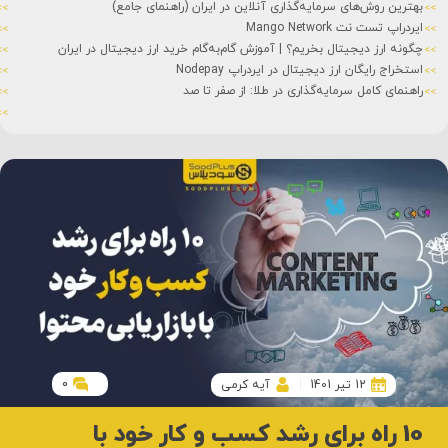
 روش‌های سرمایه‌گذاری آنلاین در ایران (راهنمای جامع)
ایردراپ (Airdrop) چیست؟
ت نت Mango Network
استیکینگ (Staking) 
ارز دیجیتال بخریم؟ | آموزش گام‌به‌گام خرید ارز دیجیتال در ایران
تفاوت کوی
 رایگان ارز دیجیتال در ایردراپ Nodepay
شت کوین (Shitcoin) چی
ی کامل سرمایه‌گذاری در طلا: از صفر تا صد
شبکه های
سرمایه ث
0
12 تیر 1401
آیه کرمی
10 راه برای رشد کسب و کار خود با