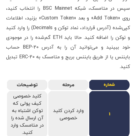
سپس در متامسک، شبکه BSC Mainnet را انتخاب کنید،
روی «Add Token» و بعد «Custom Token» بزنید، اطلاعات
کپی‌شده (آدرس قرارداد، نماد توکن و Decimals) را وارد کنید
و توکن را اضافه کنید. حالا باید ETH گم‌شده را در موجودی
خود ببینید و می‌توانید آن را به آدرس BEP-20 حساب
بایننس یا از طریق بایننس بریج و متامسک به ERC-20 تبدیل
کنید.
مرحله
توضیحات
شماره
کلید خصوصی
کیف پولی که
وارد کردن کلید
توکن اشتباه به
1
خصوصی
آن ارسال شده را
در متامسک وارد
کنید.