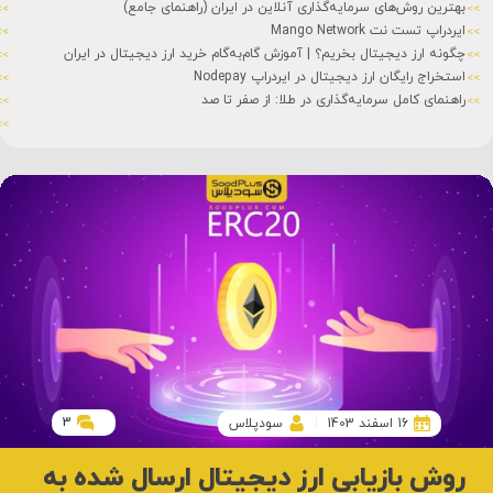
ایردراپ (Airdrop) چیست؟
استیکینگ (Staking) چیست؟
تفاوت کوین و توکن
شت کوین (Shitcoin) چیست؟
شبکه های بلاک چین
سرمایه ثابت چیست؟
3
16 اسفند 1403
سودپلاس
روش بازیابی ارز دیجیتال ارسال شده به