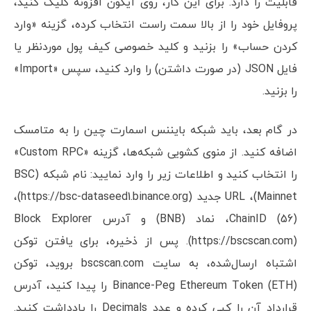
قابلیت را دارد. برای این کار، روی آیکون افزونه کلیک کنید،
پروفایل خود را از بالا سمت راست انتخاب کرده، گزینه «وارد
کردن حساب» را بزنید و کلید خصوصی کیف پول موردنظر یا
فایل JSON (در صورت داشتن) را وارد کنید، سپس «Import»
را بزنید.
در گام بعد، باید شبکه بایننس اسمارت چین را به متامسک
اضافه کنید. از منوی کشویی شبکه‌ها، گزینه «Custom RPC»
را انتخاب کنید و اطلاعات زیر را وارد نمایید: نام شبکه (BSC
Mainnet)، URL جدید (https://bsc-dataseed1.binance.org)،
ChainID (56)، نماد (BNB) و آدرس Block Explorer
(https://bscscan.com). پس از ذخیره، برای یافتن توکن
اشتباه ارسال‌شده، به سایت bscscan.com بروید، توکن
Binance-Peg Ethereum Token (ETH) را پیدا کنید، آدرس
قرارداد آن را کپی کرده و عدد Decimals را یادداشت کنید.