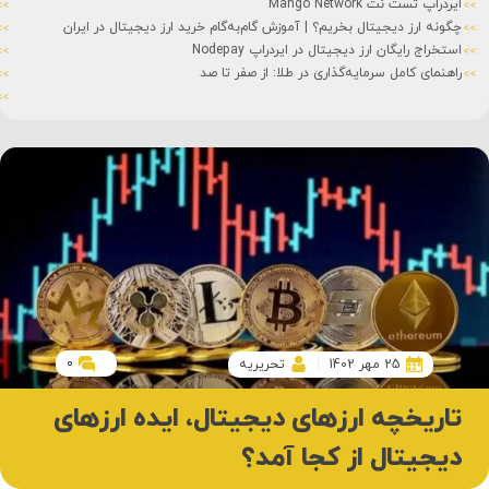
ایردراپ تست نت Mango Network
چگونه ارز دیجیتال بخریم؟ | آموزش گام‌به‌گام خرید ارز دیجیتال در ایران
استخراج رایگان ارز دیجیتال در ایردراپ Nodepay
راهنمای کامل سرمایه‌گذاری در طلا: از صفر تا صد
0
25 مهر 1402
تحریریه
تاریخچه ارزهای دیجیتال،‌ ایده ارزهای
دیجیتال از کجا آمد؟