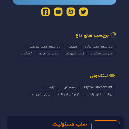
برچسب های داغ
ایردراپ‌های معتبر تلگرام
ایردراپ
ایردراپ‌های معتبر ارزدیجیتال
اخبار بیت یونیکس
کتاب الکترونیک
بررسی صرافی‌ها
کوینکس
لینکدونی
Crypto Currencies list
صفحه آرایی
تبلیغات
ویراستار آنلاین رایگان
گرافیک و تبلیغات
ایردراپ بای‌بهنام
سلب مسئولیت