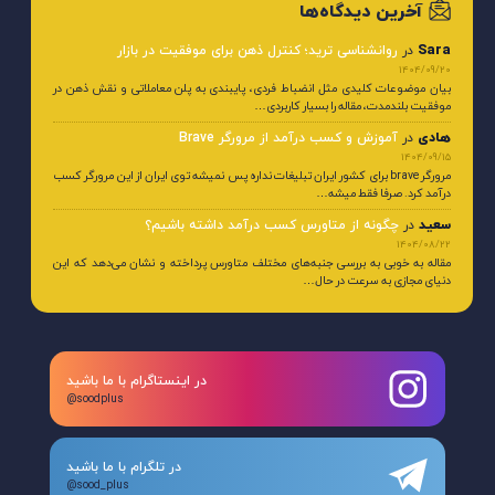
آخرین دیدگاه‌ها
Sara
در
روانشناسی ترید؛ کنترل ذهن برای موفقیت در بازار
1404/09/20
بیان موضوعات کلیدی مثل انضباط فردی، پایبندی به پلن معاملاتی و نقش ذهن در
موفقیت بلندمدت، مقاله را بسیار کاربردی…
هادی
در
آموزش و کسب درآمد از مرورگر Brave
1404/09/15
مرورگر brave برای کشور ایران تبلیغات نداره پس نمیشه توی ایران از این مرورگر کسب
درآمد کرد. صرفا فقط میشه…
سعید
در
چگونه از متاورس کسب درآمد داشته باشیم؟
1404/08/22
مقاله به خوبی به بررسی جنبه‌های مختلف متاورس پرداخته و نشان می‌دهد که این
دنیای مجازی به سرعت در حال…
در اینستاگرام با ما باشید
@soodplus
در تلگرام با ما باشید
@sood_plus