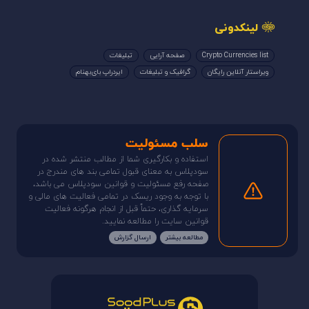
لینکدونی
Crypto Currencies list
صفحه آرایی
تبلیغات
ویراستار آنلاین رایگان
گرافیک و تبلیغات
ایردراپ بای‌بهنام
سلب مسئولیت
استفاده و بکارگیری شما از مطالب منتشر شده در
سودپلاس به معنای قبول تمامی بند های مندرج در
صفحه رفع مسئولیت و قوانین سودپلاس می باشد،
با توجه به وجود ریسک در تمامی فعالیت های مالی و
سرمایه گذاری، حتماً قبل از انجام هرگونه فعالیت
قوانین سایت را مطالعه نمایید.
مطالعه بیشتر
ارسال گزارش