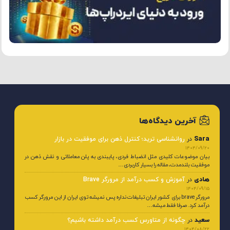
آخرین دیدگاه‌ها
Sara
در
روانشناسی ترید؛ کنترل ذهن برای موفقیت در بازار
1404/09/20
بیان موضوعات کلیدی مثل انضباط فردی، پایبندی به پلن معاملاتی و نقش ذهن در
موفقیت بلندمدت، مقاله را بسیار کاربردی…
هادی
در
آموزش و کسب درآمد از مرورگر Brave
1404/09/15
مرورگر brave برای کشور ایران تبلیغات نداره پس نمیشه توی ایران از این مرورگر کسب
درآمد کرد. صرفا فقط میشه…
سعید
در
چگونه از متاورس کسب درآمد داشته باشیم؟
1404/08/22