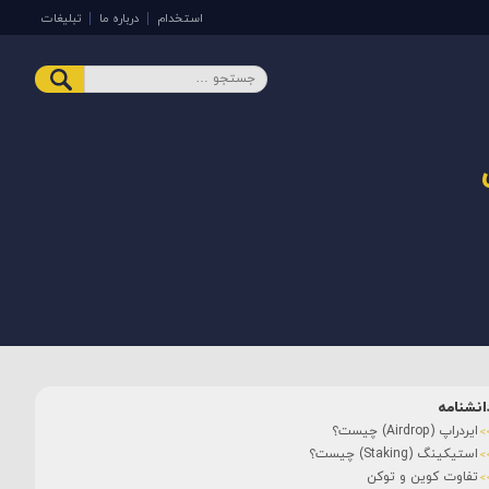
استخدام
درباره ما
تبلیغات
انشنامه
ایردراپ (Airdrop) چیست؟
استیکینگ (Staking) چیست؟
تفاوت کوین و توکن