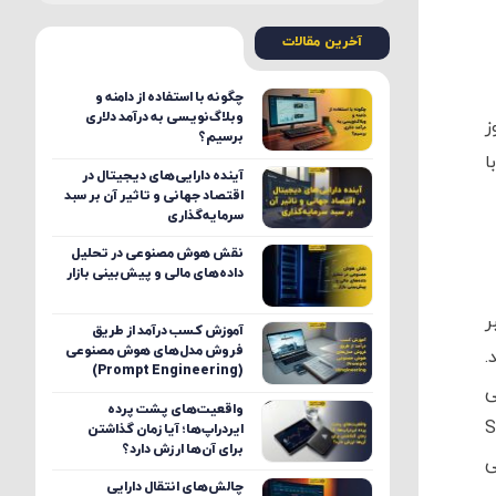
آخرین مقالات
چگونه با استفاده از دامنه و
وبلاگ‌نویسی به درآمد دلاری
شبکه FUND و به روز
برسیم؟
ا
آینده دارایی‌های دیجیتال در
اقتصاد جهانی و تاثیر آن بر سبد
سرمایه‌گذاری
نقش هوش مصنوعی در تحلیل
داده‌های مالی و پیش‌بینی بازار
بر
آموزش کسب درآمد از طریق
فروش مدل‌های هوش مصنوعی
.
(Prompt Engineering)
ی
واقعیت‌های پشت پرده
ن به 589,390,205,650,282 SHIB
ایردراپ‌ها؛ آیا زمان گذاشتن
برای آن‌ها ارزش دارد؟
 معامله می
چالش‌های انتقال دارایی