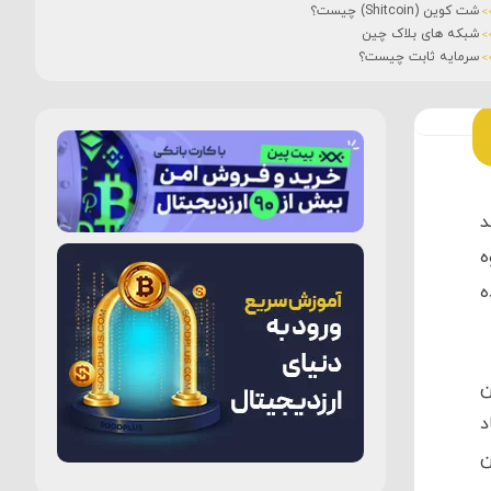
شت کوین (Shitcoin) چیست؟
شبکه های بلاک چین
سرمایه ثابت چیست؟
رمی
0
د
ست. علاوه
 کرده
ن
د
ن