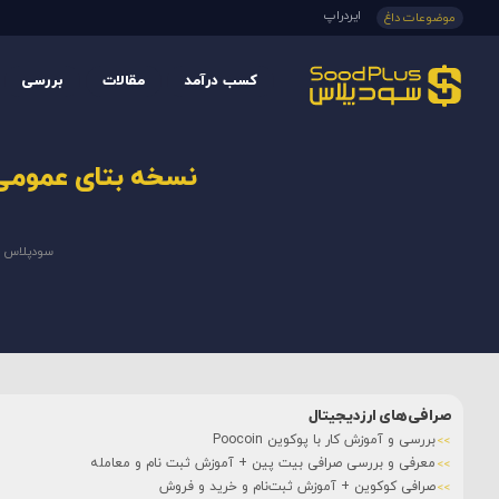
ایردراپ
موضوعات داغ
کسب درآمد
مقالات
بررسی
نسخه بتای عمومی Shibarium در سه ماهه سوم سال جاری راه اندازی خواه
سودپلاس
»
صرافی‌های ارزدیجیتال
بررسی و آموزش کار با پوکوین Poocoin
معرفی و بررسی صرافی بیت پین + آموزش ثبت نام و معامله
صرافی کوکوین + آموزش ثبت‌نام و خرید و فروش