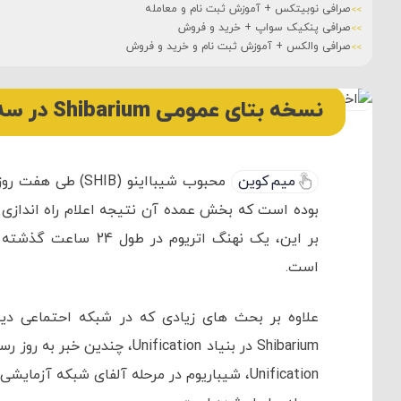
صرافی نوبیتکس + آموزش ثبت نام و معامله
صرافی پنکیک سواپ + خرید و فروش
صرافی والکس + آموزش ثبت نام و خرید و فروش
نسخه بتای عمومی Shibarium در سه ماهه سوم سال جاری راه اندازی خواهد شد.
میم کوین
محبوب شیبااینو (SHIB) طی هفت روز گذشته حدوداً 40 درصد افزایش نسبت به
است.
علاوه بر بحث های زیادی که در شبکه احتماعی دیسک
Shibarium در بنیاد ification
Unification، شیباریوم در مرحله آلفای شبکه