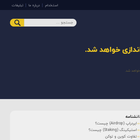
استخدام
درباره ما
تبلیغات
انشنامه
ایردراپ (Airdrop) چیست؟
استیکینگ (Staking) چیست؟
تفاوت کوین و توکن