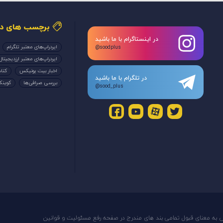
برچسب های دا
در اینستاگرام با ما باشید
ایردراپ‌های معتبر تلگرام
@soodplus
ایردراپ‌های معتبر ارزدیجیتال
اخبار بیت یونیکس
کتاب
در تلگرام با ما باشید
بررسی صرافی‌ها
کوین
@sood_plus
س به معنای قبول تمامی بند های مندرج در صفحه رفع مسئولیت و قوانین