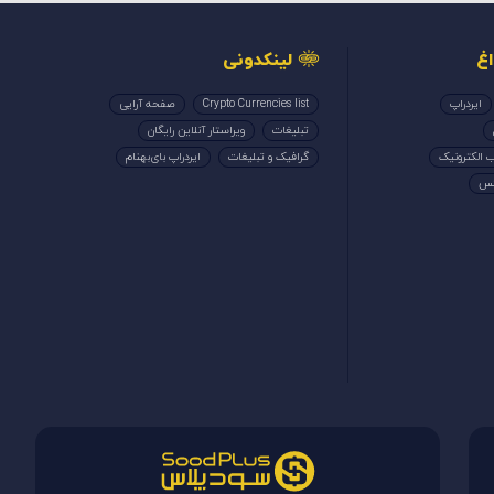
غ
لینکدونی
ایردراپ
Crypto Currencies list
صفحه آرایی
تبلیغات
ویراستار آنلاین رایگان
 الکترونیک
گرافیک و تبلیغات
ایردراپ بای‌بهنام
کس