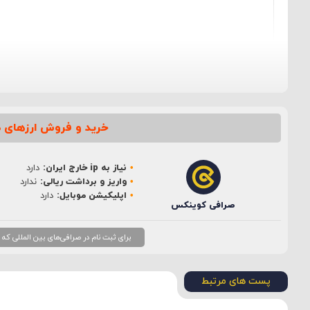
خرید و فروش ارزهای د
نام
*
نیاز به ip خارج ایران:
دارد
ایمیل
*
واریز و برداشت ریالی:
ندارد
اپلیکیشن موبایل:
دارد
صرافی کوینکس
برای ثبت نام در صرافی‌های بین المللی که نیاز به ip خارج از ایران دارند، بهتر است از ip ثابت
پست های مرتبط