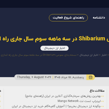
دانشنامه
راهنمای شروع فعالیت
د شد.
اخبار ارز دیجیتال
اخبار
»
اخبار ارز دیجیتال
»
نسخه بتای عمومی Shibarium در سه ماهه سوم سال جاری راه اندازی خواهد شد.
پنجشنبه, ۱۵ مرداد ۱۴۰۵
Thursday, 6 August 2026
مقالات داغ
د
بهترین روش‌های سرمایه‌گذاری آنلاین در ایران (راهنمای جامع)
ایردراپ تست نت Mango Network
چگونه ارز دیجیتال بخریم؟ | آموزش گام‌به‌گام خرید ارز دیجیتال در ایران