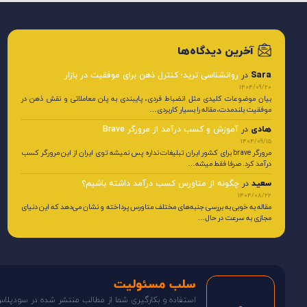
آخرین دیدگاه‌ها
Sara
در
روانشناسی ترید؛ کنترل ذهن برای موفقیت در بازار
1404/09/20
بیان موضوعات کلیدی مثل انضباط فردی، پایبندی به پلن معاملاتی و نقش ذهن در
موفقیت بلندمدت، مقاله را بسیار کاربردی…
هادی
در
آموزش و کسب درآمد از مرورگر Brave
1404/09/15
مرورگر brave برای کشور ایران تبلیغات نداره پس نمیشه توی ایران از این مرورگر کسب
درآمد کرد. صرفا فقط میشه…
سعید
در
چگونه از متاورس کسب درآمد داشته باشیم؟
1404/08/22
مقاله به خوبی به بررسی جنبه‌های مختلف متاورس پرداخته و نشان می‌دهد که این دنیای
مجازی به سرعت در حال…
سلب مسئولیت
استفاده و بکارگیری شما از مطالب منتشر شده در سودپلا