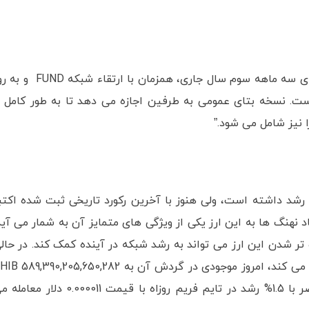
“راه اندازی شبکه آزمایشی بتای عمومی Shibarium برای سه ماهه سوم سال جاری، همزمان با ارتقاء 
IBC برنامه ریزی شده است. نسخه بتای عمومی به طرفین اجازه می دهد تا به طور کامل ب
 نیز شامل می شود.”
ه قیمت SHIB در هفته گذشته 40.9 درصد رشد داشته است، ولی هنوز با آخرین رکورد تاریخی ثبت شده اکت
اصله دارد. توجه زیاد نهنگ ها به این ارز یکی از ویژگی های متمایز آن به شمار می آید
کن سوزی SHIB با هدف کمیاب تر شدن این ارز می تواند به رشد شبکه در آینده کمک کند. در حال
که این روند توکن سوزی به کاهش عرضه SHIB کمک می کند، امروز موجودی در گردش آ
می رسد. گفتنی است که این میم کوین در حال حاضر با 1.5% رشد در تایم فریم روزاه با قیمت 0.000011 دلار