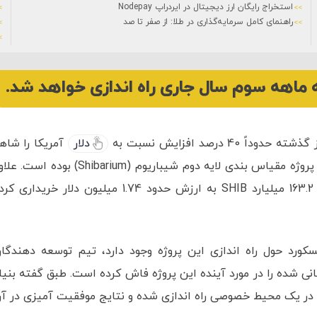
استخراج رایگان ارز دیجیتال در ایردراپ Nodepay
راهنمای کامل سرمایه‌گذاری در طلا: از صفر تا صد
04 تیر 1401
آیه ک
دلار
آمریکا را شاه
بوده است که بخش عمده آن نتیجه اعلام راه اندازی پروژه مقیاس بندی لایه دوم شیباریوم (Shibarium) بوده ا
بر این، یک نهنگ اتریوم در طول 24 ساعت گذشته 163.2 میلیارد SHIB به ارزش حدود 1.74 میلیون دلار خریداری
ورد حول راه اندازی این پروژه وجود دارد، تیم توسعه دهندگا
Un، چندین خبر به روز رسانی شده را در مورد آینده این پروژه فاش کرده است. طبق گفته بنیا
 آزمایشی در یک محیط خصوصی راه اندازی شده و نتایج موفقیت آمیزی در آ