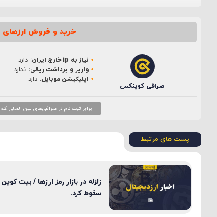
خرید و فروش ارزهای د
نام
*
نیاز به ip خارج ایران:
دارد
ایمیل
*
واریز و برداشت ریالی:
ندارد
اپلیکیشن موبایل:
دارد
صرافی کوینکس
برای ثبت نام در صرافی‌های بین المللی که نیاز به ip خارج از ایران دارند، بهتر است از ip ثابت
پست های مرتبط
زلزله در بازار رمز ارزها / بیت کوین
سقوط کرد.