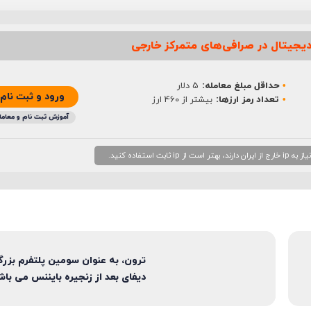
یجیتال در صرافی‌های متمرکز خارجی
حداقل مبلغ معامله:
5 دلار
ورود و ثبت نام
تعداد رمز ارزها:
بیشتر از 460 ارز
آموزش ثبت نام و معامل
 استفاده کنید.
ترون، به عنوان سومین پلتفرم بزر
دیفای بعد از زنجیره بایننس می باش