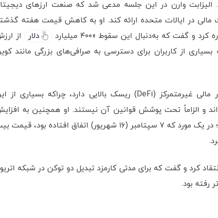
ری گنسلر (Gary Gensler)‌ برگزار شد. الیزابت وارن در این جلسه مدعی شد که صنعت ارزهای دیجیت
ت مالی در ایالات متحده ارائه کند. او به کاهش قیمت هفته گذشت
کرد و گفت که به‌دنبال این سقوط «۴۰۰ میلیارد
دلار
از ارز
 بسیاری از کاربران برای دسترسی به صرافی‌های بزرگی مانند کوی
وارن گفته است که سرمایه‌گذاری در پروژه‌های امور مالی غیرمتمرکز (DeFi) ریسک بالایی دارد، چراکه بسیاری از 
‌اند و الزاماً تحت پوشش قوانین آن نیستند. او همچنین به افزای
بخشی از کارمزدها در دوران نوسان قیمت‌ها اشاره کرد؛ در یک مورد که ۷ سپتامبر (۱۶ شهریور) اتفاق افتاده بود، قیمت
نتقاد کرد و گفت که برای مدتی کارمزد تبدیل دو توکن در شبکه اتریو