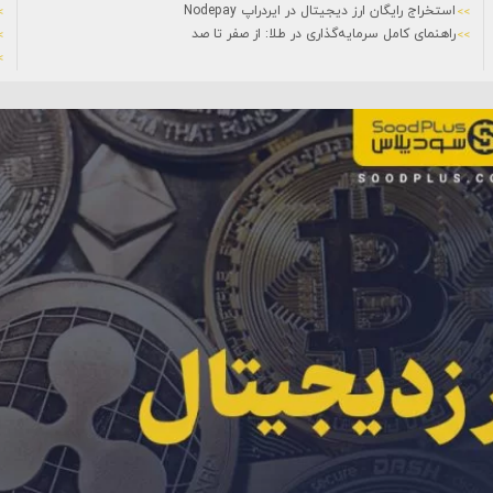
استخراج رایگان ارز دیجیتال در ایردراپ Nodepay
راهنمای کامل سرمایه‌گذاری در طلا: از صفر تا صد