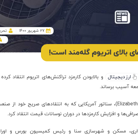
27 شهریور 1400
تحری
ی بالای اتریوم گله‌مند است!
ارز دیجیتال
و بالابودن کارمزد تراکنش‌های اتریوم انتقاد کرده 
معه آسیب برساند.
کوین تلگراف، الیزابت وارن (Elizabeth Warren)، سناتور آمریکایی که به انتقادهای صریح خود از صن
فی‌ها و افزایش کارمزدها در دوران نوسانات قیمت انتقاد کرد.
داری، مسکن و شهرسازی سنا و رئیس کمیسیون بورس و اورا