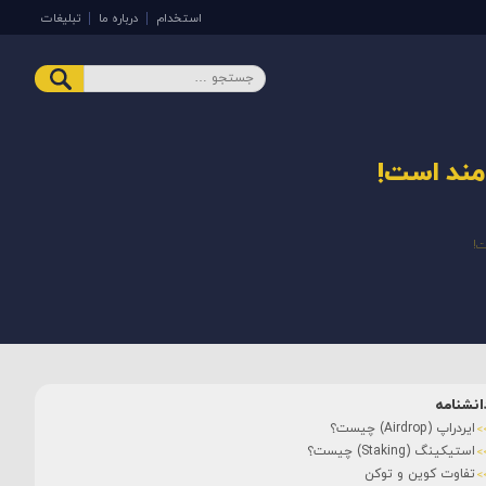
استخدام
درباره ما
تبلیغات
‌مند است!
ت!
انشنامه
ایردراپ (Airdrop) چیست؟
استیکینگ (Staking) چیست؟
تفاوت کوین و توکن