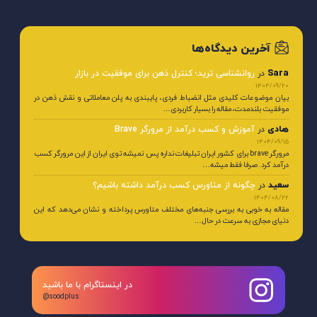
آخرین دیدگاه‌ها
Sara
در
روانشناسی ترید؛ کنترل ذهن برای موفقیت در بازار
1404/09/20
بیان موضوعات کلیدی مثل انضباط فردی، پایبندی به پلن معاملاتی و نقش ذهن در
موفقیت بلندمدت، مقاله را بسیار کاربردی…
هادی
در
آموزش و کسب درآمد از مرورگر Brave
1404/09/15
مرورگر brave برای کشور ایران تبلیغات نداره پس نمیشه توی ایران از این مرورگر کسب
درآمد کرد. صرفا فقط میشه…
سعید
در
چگونه از متاورس کسب درآمد داشته باشیم؟
1404/08/22
مقاله به خوبی به بررسی جنبه‌های مختلف متاورس پرداخته و نشان می‌دهد که این
دنیای مجازی به سرعت در حال…
در اینستاگرام با ما باشید
@soodplus