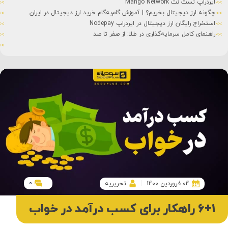
استیکینگ (Staking) چیست؟
رز دیجیتال در ایران
تفاوت کوین و توکن
شت کوین (Shitcoin) چیست؟
شبکه های بلاک چین
سرمایه ثابت چیست؟
0
04 فروردین 1400
تحریریه
6+1 راهکار برای کسب درآمد در خواب