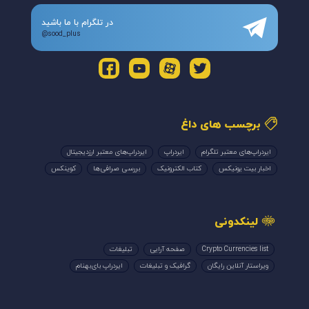
در تلگرام با ما باشید
@sood_plus
برچسب های داغ
ایردراپ‌های معتبر تلگرام
ایردراپ
ایردراپ‌های معتبر ارزدیجیتال
اخبار بیت یونیکس
کتاب الکترونیک
بررسی صرافی‌ها
کوینکس
لینکدونی
Crypto Currencies list
صفحه آرایی
تبلیغات
ویراستار آنلاین رایگان
گرافیک و تبلیغات
ایردراپ بای‌بهنام