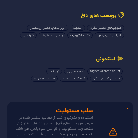
برچسب های داغ
ایردراپ‌های معتبر تلگرام
ایردراپ
ایردراپ‌های معتبر ارزدیجیتال
اخبار بیت یونیکس
کتاب الکترونیک
بررسی صرافی‌ها
کوینکس
لینکدونی
Crypto Currencies list
صفحه آرایی
تبلیغات
ویراستار آنلاین رایگان
گرافیک و تبلیغات
ایردراپ بای‌بهنام
سلب مسئولیت
استفاده و بکارگیری شما از مطالب منتشر شده در
سودپلاس به معنای قبول تمامی بند های مندرج در
صفحه رفع مسئولیت و قوانین سودپلاس می باشد،
با توجه به وجود ریسک در تمامی فعالیت های مالی و