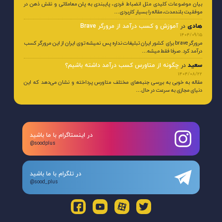
بیان موضوعات کلیدی مثل انضباط فردی، پایبندی به پلن معاملاتی و نقش ذهن در
موفقیت بلندمدت، مقاله را بسیار کاربردی…
هادی
در
آموزش و کسب درآمد از مرورگر Brave
1404/09/15
مرورگر brave برای کشور ایران تبلیغات نداره پس نمیشه توی ایران از این مرورگر کسب
درآمد کرد. صرفا فقط میشه…
سعید
در
چگونه از متاورس کسب درآمد داشته باشیم؟
1404/08/22
مقاله به خوبی به بررسی جنبه‌های مختلف متاورس پرداخته و نشان می‌دهد که این
دنیای مجازی به سرعت در حال…
در اینستاگرام با ما باشید
@soodplus
در تلگرام با ما باشید
@sood_plus