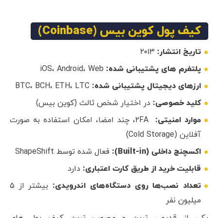
کیف پول کوین بیس (Coinbase)
تاریخ انتشار:
۲۰۱۳
پلتفرم های پشتیبانی شده:
iOS، Android، Web
ارزهای دیجیتال پشتیبانی شده:
BTC، BCH، ETH، LTC
کلید خصوصی:
در اختیار شخص ثالث (کوین بیس)
موارد امنیتی:
۲FA، چند امضا، امکان استفاده به صورت
آفلاین (Cold Storage)
اکسچنج داخلی (Built-in):
فعال شده توسط ShapeShift
قابلیت خرید از طریق کارت اعتباری:
دارد
تعداد نصب‌ها روی دستگاه‌های اندرویدی:
بیشتر از ۵
میلیون نفر
یکی از قدیمی ترین و محبوب ترین کیف پول های