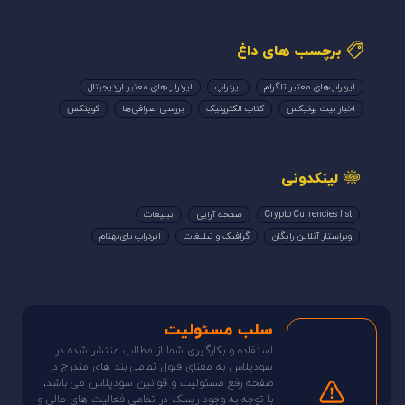
برچسب های داغ
ایردراپ‌های معتبر تلگرام
ایردراپ
ایردراپ‌های معتبر ارزدیجیتال
اخبار بیت یونیکس
کتاب الکترونیک
بررسی صرافی‌ها
کوینکس
لینکدونی
Crypto Currencies list
صفحه آرایی
تبلیغات
ویراستار آنلاین رایگان
گرافیک و تبلیغات
ایردراپ بای‌بهنام
سلب مسئولیت
استفاده و بکارگیری شما از مطالب منتشر شده در
سودپلاس به معنای قبول تمامی بند های مندرج در
صفحه رفع مسئولیت و قوانین سودپلاس می باشد،
با توجه به وجود ریسک در تمامی فعالیت های مالی و