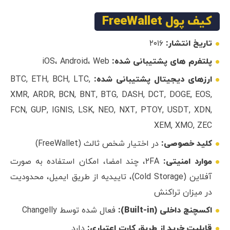
کیف پول FreeWallet
تاریخ انتشار:
۲۰۱۶
پلتفرم های پشتیبانی شده:
iOS، Android، Web
ارزهای دیجیتال پشتیبانی شده:
BTC, ETH, BCH, LTC,
XMR, ARDR, BCN, BNT, BTG, DASH, DCT, DOGE, EOS,
FCN, GUP, IGNIS, LSK, NEO, NXT, PTOY, USDT, XDN,
XEM, XMO, ZEC
کلید خصوصی:
در اختیار شخص ثالث (FreeWallet)
موارد امنیتی:
۲FA، چند امضا، امکان استفاده به صورت
آفلاین (Cold Storage)، تاییدیه از طریق ایمیل، محدودیت
در میزان تراکنش
اکسچنج داخلی (Built-in):
فعال شده توسط Changelly
قابلیت خرید از طریق کارت اعتباری:
دارد