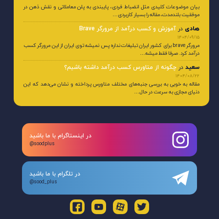
بیان موضوعات کلیدی مثل انضباط فردی، پایبندی به پلن معاملاتی و نقش ذهن در
موفقیت بلندمدت، مقاله را بسیار کاربردی…
هادی
در
آموزش و کسب درآمد از مرورگر Brave
1404/09/15
مرورگر brave برای کشور ایران تبلیغات نداره پس نمیشه توی ایران از این مرورگر کسب
درآمد کرد. صرفا فقط میشه…
سعید
در
چگونه از متاورس کسب درآمد داشته باشیم؟
1404/08/22
مقاله به خوبی به بررسی جنبه‌های مختلف متاورس پرداخته و نشان می‌دهد که این
دنیای مجازی به سرعت در حال…
در اینستاگرام با ما باشید
@soodplus
در تلگرام با ما باشید
@sood_plus