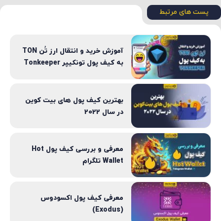
پست های مرتبط
آموزش خرید و انتقال ارز تُن TON
به کیف پول تونکیپر Tonkeeper
بهترین کیف پول های بیت کوین
در سال 2022
معرفی و بررسی کیف پول Hot
Wallet تلگرام
معرفی کیف پول اکسودوس
(Exodus)