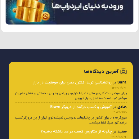
آخرین دیدگاه‌ها
Sara
در
روانشناسی ترید؛ کنترل ذهن برای موفقیت در بازار
1404/09/20
بیان موضوعات کلیدی مثل انضباط فردی، پایبندی به پلن معاملاتی و نقش ذهن در
موفقیت بلندمدت، مقاله را بسیار کاربردی…
هادی
در
آموزش و کسب درآمد از مرورگر Brave
1404/09/15
مرورگر brave برای کشور ایران تبلیغات نداره پس نمیشه توی ایران از این مرورگر کسب
درآمد کرد. صرفا فقط میشه…
سعید
در
چگونه از متاورس کسب درآمد داشته باشیم؟
1404/08/22