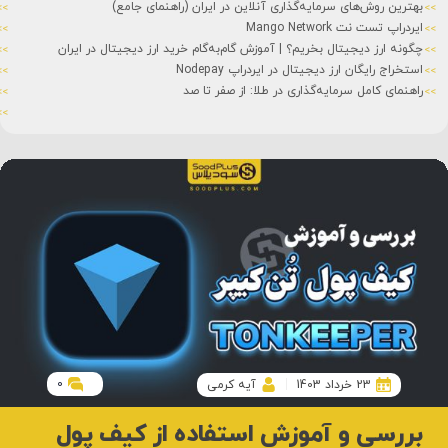
ایردراپ (Airdrop) چیست؟
استیکینگ (Staking) چیست؟
تفاوت کوین و توکن
شت کوین (Shitcoin) چیست؟
شبکه های بلاک چین
سرمایه ثابت چیست؟
0
23 خرداد 1403
آیه کرمی
بررسی و آموزش استفاده از کیف پول