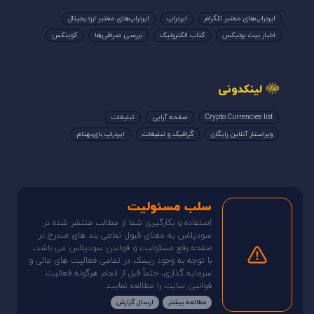
ایردراپ‌های معتبر تلگرام
ایردراپ
ایردراپ‌های معتبر ارزدیجیتال
اخبار بیت یونیکس
کتاب الکترونیک
بررسی صرافی‌ها
کوینکس
لینکدونی
Crypto Currencies list
صفحه آرایی
تبلیغات
ویراستار آنلاین رایگان
گرافیک و تبلیغات
ایردراپ بای‌بهنام
سلب مسئولیت
استفاده و بکارگیری شما از مطالب منتشر شده در
سودپلاس به معنای قبول تمامی بند های مندرج در
صفحه رفع مسئولیت و قوانین سودپلاس می باشد،
با توجه به وجود ریسک در تمامی فعالیت های مالی و
سرمایه گذاری، حتماً قبل از انجام هرگونه فعالیت
قوانین سایت را مطالعه نمایید.
مطالعه بیشتر
ارسال گزارش