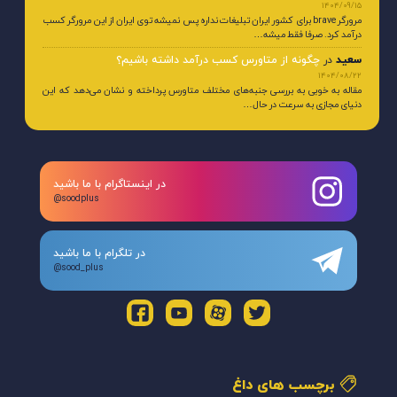
1404/09/15
مرورگر brave برای کشور ایران تبلیغات نداره پس نمیشه توی ایران از این مرورگر کسب
درآمد کرد. صرفا فقط میشه…
سعید
در
چگونه از متاورس کسب درآمد داشته باشیم؟
1404/08/22
مقاله به خوبی به بررسی جنبه‌های مختلف متاورس پرداخته و نشان می‌دهد که این
دنیای مجازی به سرعت در حال…
در اینستاگرام با ما باشید
@soodplus
در تلگرام با ما باشید
@sood_plus
برچسب های داغ