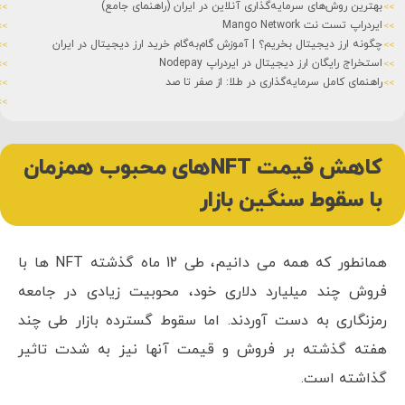
ای سرمایه‌گذاری آنلاین در ایران (راهنمای جامع)
ایردراپ (Airdrop) چیست؟
Mango Ne
استیکینگ (Staking) چیست؟
جیتال بخریم؟ | آموزش گام‌به‌گام خرید ارز دیجیتال در ایران
تفاوت کوین و ت
 ارز دیجیتال در ایردراپ Nodepay
شت کوین (Shitcoin) چیست؟
 سرمایه‌گذاری در طلا: از صفر تا صد
شبکه های بلاک
سرمایه ثابت چ
0
08 خرداد 1401
سودپلاس
کاهش قیمت NFTهای محبوب همزمان
با سقوط سنگین بازار
همانطور که همه می دانیم، طی 12 ماه گذشته NFT ها با
فروش چند میلیارد دلاری خود، محوبیت زیادی در جامعه
رمزنگاری به دست آوردند. اما سقوط گسترده بازار طی چند
هفته گذشته بر فروش و قیمت آنها نیز به شدت تاثیر
گذاشته است.