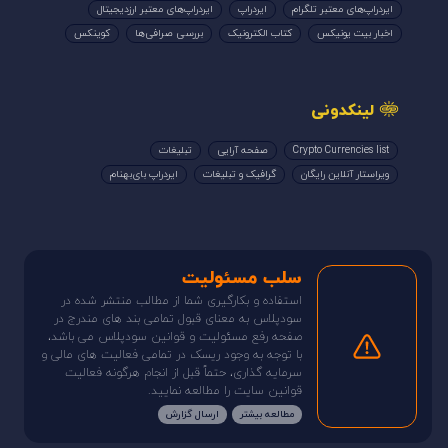
ایردراپ‌های معتبر تلگرام
ایردراپ
ایردراپ‌های معتبر ارزدیجیتال
اخبار بیت یونیکس
کتاب الکترونیک
بررسی صرافی‌ها
کوینکس
لینکدونی
Crypto Currencies list
صفحه آرایی
تبلیغات
ویراستار آنلاین رایگان
گرافیک و تبلیغات
ایردراپ بای‌بهنام
سلب مسئولیت
استفاده و بکارگیری شما از مطالب منتشر شده در
سودپلاس به معنای قبول تمامی بند های مندرج در
صفحه رفع مسئولیت و قوانین سودپلاس می باشد،
با توجه به وجود ریسک در تمامی فعالیت های مالی و
سرمایه گذاری، حتماً قبل از انجام هرگونه فعالیت
قوانین سایت را مطالعه نمایید.
مطالعه بیشتر
ارسال گزارش