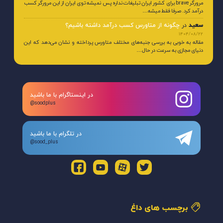
مرورگر brave برای کشور ایران تبلیغات نداره پس نمیشه توی ایران از این مرورگر کسب
درآمد کرد. صرفا فقط میشه…
سعید
در
چگونه از متاورس کسب درآمد داشته باشیم؟
1404/08/22
مقاله به خوبی به بررسی جنبه‌های مختلف متاورس پرداخته و نشان می‌دهد که این
دنیای مجازی به سرعت در حال…
در اینستاگرام با ما باشید
@soodplus
در تلگرام با ما باشید
@sood_plus
برچسب های داغ