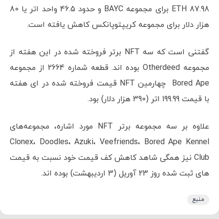
87.98 ETH برای مجموعه BAYC و حدود 46.5 واحد اتر یا 80
هزار دلار برای مجموعه کریپتوپانکس کاهش یافته است.
گفتنی است که سه NFT برتر فروخته شده در این هفته از
مجموعه Otherdeed بوده اند. قطعه شماره 2664 از مجموعه
Bored Ape چهارمین NFT قیمت فروخته شده در ای هفته
با قیمت 199.99 اتر (390 هزار دلار) بود.
علاوه بر سه مجموعه برتر NFT مورد اشاره، مجموعه‌های
Clonex، Doodles، Azuki، Veefriends، Bored Ape Kennel
Club نیز همگی شاهد کاهش کف قیمت خود نسبت به قیمت
های ثبت شده روز 23 آوریل (3 اردیبهشت) بوده اند.
منبع