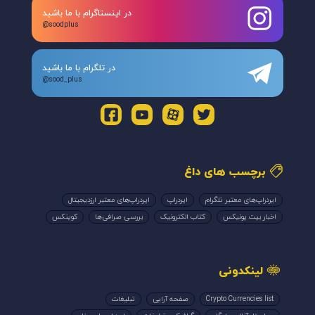
@soodplus
در تلگرام با ما باشید
@sood_plus
برچسب های داغ
ایردراپ‌های معتبر تلگرام
ایردراپ
ایردراپ‌های معتبر ارزدیجیتال
اخبار بیت یونیکس
کتاب الکترونیک
بررسی صرافی‌ها
کوینکس
لینکدونی
Crypto Currencies list
صفحه آرایی
تبلیغات
ویراستار آنلاین رایگان
گرافیک و تبلیغات
ایردراپ بای‌بهنام