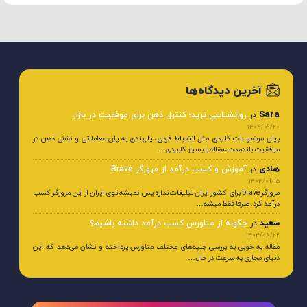
آخرین دیدگاه‌ها
Sara
در
روانشناسی ترید؛ کنترل ذهن برای موفقیت در بازار
1404/09/20
بیان موضوعات کلیدی مثل انضباط فردی، پایبندی به پلن معاملاتی و نقش ذهن در
موفقیت بلندمدت، مقاله را بسیار کاربردی…
هادی
در
آموزش و کسب درآمد از مرورگر Brave
1404/09/15
مرورگر brave برای کشور ایران تبلیغات نداره پس نمیشه توی ایران از این مرورگر کسب
درآمد کرد. صرفا فقط میشه…
سعید
در
چگونه از متاورس کسب درآمد داشته باشیم؟
1404/08/22
مقاله به خوبی به بررسی جنبه‌های مختلف متاورس پرداخته و نشان می‌دهد که این
دنیای مجازی به سرعت در حال…
در اینستاگرام با ما باشید