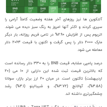
آلتکوین ها نیز روزهای آخر هفته وضعیت کاملاً آرامی را
سپری کردند و اکثر آنها امروز به رنگ سبز دیده می شوند.
اتریوم پس از افزایش 2.90% در تامی فریم روزانه، بار دیگر
مارک 2000 دلار را پس گرفت و اکنون با قیمت 2064 دلار
معامله می شود.
درصد پامپی مشابه، قیمت BNB را به 330 دلار رسانده است
که بالاترین قیمت ثبت شده این دارایی از 10 می (20
اردیبهشت) تاکنون است. در میان 20 ارز برتر بازار، سولانا
(4.58%)، آوالانچ (3.72%)، و شیبااینو (4.1%) رشد
چشمگیرتری داشته اند.