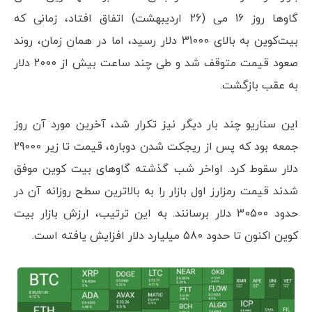
گاوها روز 16 می (26 اردیبهشت) اتفاق افتاد، زمانی که
بیت‌کوین به بالای 31000 دلار رسید، اما در همان زمان، روند
صعود قیمت متوقف شد و طی چند ساعت بیش از 2000 دلار
به عقب بازگشت.
این سناریو چند بار دیگر نیز تکرار شد، آخرین مورد آن روز
جمعه بود که پس از ریجکت شدن دوباره، قیمت تا زیر 29000
دلار سقوط کرد. اواخر شب گذشته گاوهای بیت کوین موفق
شدند قیمت رمزارز اول بازار را به بالاترین سطح روزانه آن در
حدود 30500 دلار برسانند. به این ترتیب، ارزش بازار بیت
کوین اکنون تا حدود 580 میلیارد دلار افزایش یافته است.