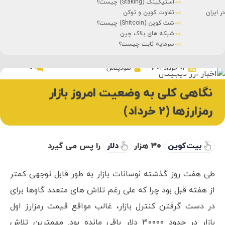
استیکینگ (Staking) چیست؟
تفاوت کوین و توکن
شت کوین (Shitcoin) چیست؟
شبکه های بلاک چین
سرمایه ثابت چیست؟
0
02 خرداد 1401
سودپلاس
نگاهی کلی به وضعیت امروز بازار
رمزارزها (2 خرداد)
بیت کوین
30 هزار
دلار
را پس می گیرد
طی هفت روز گذشته نوسانات بازار به طور قابل توجهی کمتر
از هفته قبل بود چرا که علی رغم تلاش های متعدد گاوها برای
در دست گرفتن کنترل بازار، غالب مواقع قیمت رمزارز اول
بازار در حدود 30000 دلار باقی مانده بود. مهمترین تلاش