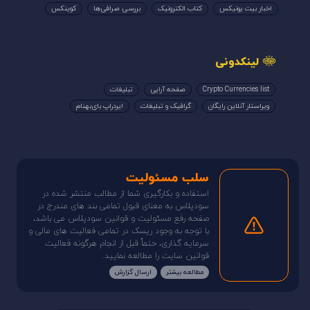
اخبار بیت یونیکس
کتاب الکترونیک
بررسی صرافی‌ها
کوینکس
لینکدونی
Crypto Currencies list
صفحه آرایی
تبلیغات
ویراستار آنلاین رایگان
گرافیک و تبلیغات
ایردراپ بای‌بهنام
سلب مسئولیت
استفاده و بکارگیری شما از مطالب منتشر شده در
سودپلاس به معنای قبول تمامی بند های مندرج در
صفحه رفع مسئولیت و قوانین سودپلاس می باشد،
با توجه به وجود ریسک در تمامی فعالیت های مالی و
سرمایه گذاری، حتماً قبل از انجام هرگونه فعالیت
قوانین سایت را مطالعه نمایید.
مطالعه بیشتر
ارسال گزارش