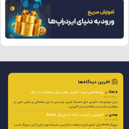
آخرین دیدگاه‌ها
Sara
در
روانشناسی ترید؛ کنترل ذهن برای موفقیت در بازار
1404/09/20
بیان موضوعات کلیدی مثل انضباط فردی، پایبندی به پلن معاملاتی و نقش ذهن در
موفقیت بلندمدت، مقاله را بسیار کاربردی…
هادی
در
آموزش و کسب درآمد از مرورگر Brave
1404/09/15
مرورگر brave برای کشور ایران تبلیغات نداره پس نمیشه توی ایران از این مرورگر کسب