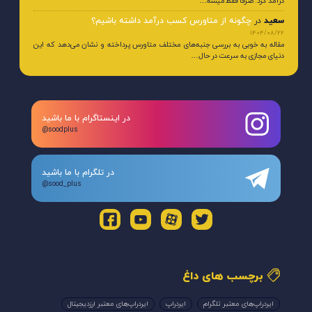
درآمد کرد. صرفا فقط میشه…
سعید
در
چگونه از متاورس کسب درآمد داشته باشیم؟
1404/08/22
مقاله به خوبی به بررسی جنبه‌های مختلف متاورس پرداخته و نشان می‌دهد که این
دنیای مجازی به سرعت در حال…
در اینستاگرام با ما باشید
@soodplus
در تلگرام با ما باشید
@sood_plus
برچسب های داغ
ایردراپ‌های معتبر تلگرام
ایردراپ
ایردراپ‌های معتبر ارزدیجیتال