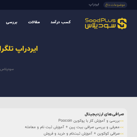
ایردراپ
موضوعات داغ
کسب درآمد
مقالات
بررسی
ایردراپ تلگ
سودپلاس
صرافی‌های ارزدیجیتال
بررسی و آموزش کار با پوکوین Poocoin
معرفی و بررسی صرافی بیت پین + آموزش ثبت نام و معامله
صرافی کوکوین + آموزش ثبت‌نام و خرید و فروش