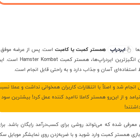
عا
ایردراپ
همستر کمبت یا کامبت
است. پس از عرضه موفق 
پر سر و صدای نات کوین (NOT)، یکی دیگر از هیجان انگیزترین ایردراپ‌‌ها، همستر کمبت er Kombat
 استفاده‌ای آسان و جذاب دارد و به راحتی قابل انجام است.
نجام شد و اصلاً با انتظارات کاربران همخوانی نداشت و عملا نسب
مد و از این‌رو همستر کاملا ناامید کننده عمل کرد! بیشترین سود ر
داشتند!
معرفی شده که می‌تواند روشی برای کسب‌درآمد رایگان باشد. برا
ازی همستر کمبت وارد شوید و با ضربه‌زدن روی نمایشگر موبایل سک