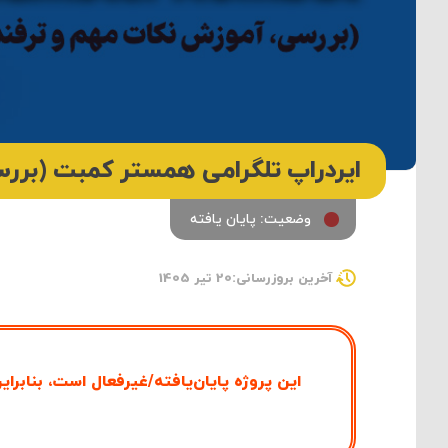
ایردراپ تلگرامی همستر کمبت (بررس
وضعیت: پایان یافته
آخرین بروزرسانی:20 تیر 1405
این پروژه پایان‌یافته/غیرفعال است، بنابرای