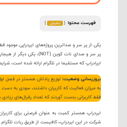
فهرست محتوا
نمایش
یکی از پر سر و صداترین پروژه‌های ایردراپی موجود قط
ایرادراپ که مستقیما در تلگرام ارائه شده است، شرایط
بروزرسانی وضعیت:
توزیع پاداش همستر در فصل اول ا
به میزان فعالیت که کاربران داشتند، سودی به دست نیا
فقط کاربرانی بدست آوردند که تعداد رفرال‌های زیادی 
ایردراپ همستر کمبت به عنوان فرصتی برای کاربران 
شرکت در این ایردراپ، کافیست از طریق ربات تلگرام ب