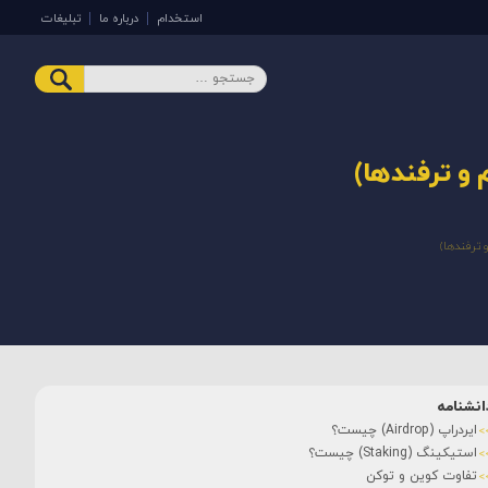
استخدام
درباره ما
تبلیغات
و ترفندها)
ترفندها)
انشنامه
ایردراپ (Airdrop) چیست؟
استیکینگ (Staking) چیست؟
تفاوت کوین و توکن