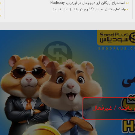
استخراج رایگان ارز دیجیتال در ایردراپ Nodepay
راهنمای کامل سرمایه‌گذاری در طلا: از صفر تا صد
 یافته / غیرفعال