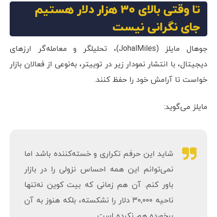
بگیرد. آخرین بار، در جریان سقوط سال ۲۰۱۸
چهار کندل ماهانه نزولی پیاپی در نمودار بیت
کوین ایجاد شده بود. در ماه جاری، قیمت بیت
کوین باید بالای ۳۸,۵۰۰ دلار بسته شود تا کندل
این ماه صعودی و سبزرنگ باشد.
تا وقتی بالای ۳۰ هزار دلار هستیم
جای نگرانی نیست
جوهال مایلز (JohalMiles)، تحلیلگر و معامله‌گر ارزهای
دیجیتال، با انتشار نمودار زیر در توییتر، به‌نوعی از فعالان بازار
خواست تا آرامش خود را حفظ کنند.
مایلز می‌گوید: