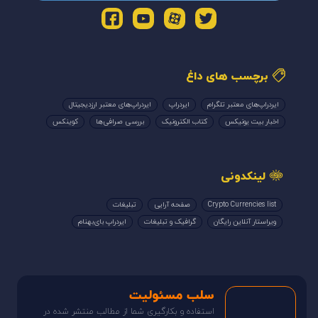
هادی
در
آموزش و کسب درآمد از مرورگر Brave
1404/09/15
مرورگر brave برای کشور ایران تبلیغات نداره پس نمیشه توی ایران از این مرورگر کسب
درآمد کرد. صرفا فقط میشه…
سعید
در
چگونه از متاورس کسب درآمد داشته باشیم؟
1404/08/22
مقاله به خوبی به بررسی جنبه‌های مختلف متاورس پرداخته و نشان می‌دهد که این
دنیای مجازی به سرعت در حال…
در اینستاگرام با ما باشید
@soodplus
در تلگرام با ما باشید
@sood_plus