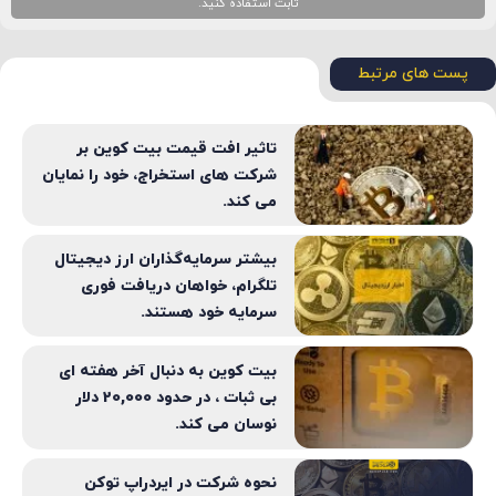
خرید و فروش ارزهای دیجیتال در صرافی‌های متمرکز خارجی
نام
*
نیاز به ip خارج ایران:
دارد
ایمیل
*
واریز و برداشت ریالی:
ندارد
اپلیکیشن موبایل:
دارد
صرافی کوینکس
ورود و ثبت نام
آموزش ثبت نام و معامله
برای ثبت نام در صرافی‌های بین المللی که نیاز به ip خارج از ایران دارند، بهتر است از ip
ثابت استفاده کنید.
پست های مرتبط