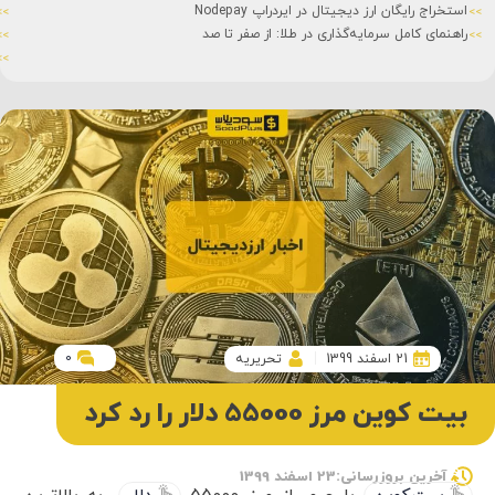
استخراج رایگان ارز دیجیتال در ایردراپ Nodepay
راهنمای کامل سرمایه‌گذاری در طلا: از صفر تا صد
0
21 اسفند 1399
تحریریه
بیت کوین مرز 55000 دلار را رد کرد
آخرین بروزرسانی:23 اسفند 1399