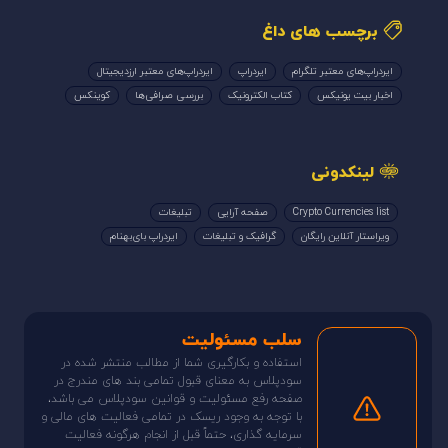
برچسب های داغ
ایردراپ‌های معتبر تلگرام
ایردراپ
ایردراپ‌های معتبر ارزدیجیتال
اخبار بیت یونیکس
کتاب الکترونیک
بررسی صرافی‌ها
کوینکس
لینکدونی
Crypto Currencies list
صفحه آرایی
تبلیغات
ویراستار آنلاین رایگان
گرافیک و تبلیغات
ایردراپ بای‌بهنام
سلب مسئولیت
استفاده و بکارگیری شما از مطالب منتشر شده در
سودپلاس به معنای قبول تمامی بند های مندرج در
صفحه رفع مسئولیت و قوانین سودپلاس می باشد،
با توجه به وجود ریسک در تمامی فعالیت های مالی و
سرمایه گذاری، حتماً قبل از انجام هرگونه فعالیت