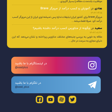
موفقیت بلندمدت، مقاله را بسیار کاربردی…
هادی
در
آموزش و کسب درآمد از مرورگر Brave
1404/09/15
مرورگر brave برای کشور ایران تبلیغات نداره پس نمیشه توی ایران از این مرورگر کسب
درآمد کرد. صرفا فقط میشه…
سعید
در
چگونه از متاورس کسب درآمد داشته باشیم؟
1404/08/22
مقاله به خوبی به بررسی جنبه‌های مختلف متاورس پرداخته و نشان می‌دهد که این
دنیای مجازی به سرعت در حال…
در اینستاگرام با ما باشید
@soodplus
در تلگرام با ما باشید
@sood_plus