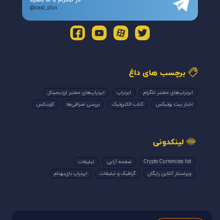
در تلگرام با ما باشید
@sood_plus
برچسب های داغ
ایردراپ‌های معتبر تلگرام
ایردراپ
ایردراپ‌های معتبر ارزدیجیتال
اخبار بیت یونیکس
کتاب الکترونیک
بررسی صرافی‌ها
کوینکس
لینکدونی
Crypto Currencies list
صفحه آرایی
تبلیغات
ویراستار آنلاین رایگان
گرافیک و تبلیغات
ایردراپ بای‌بهنام