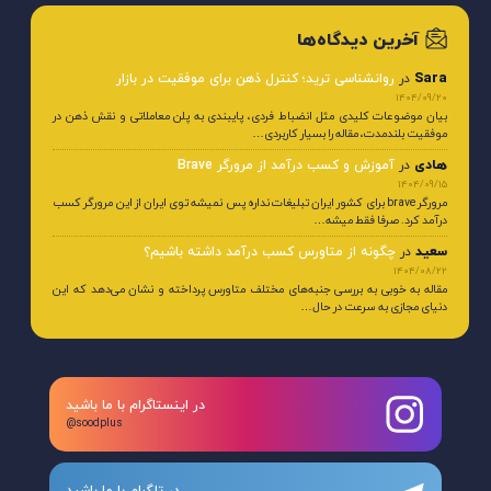
آخرین دیدگاه‌ها
Sara
در
روانشناسی ترید؛ کنترل ذهن برای موفقیت در بازار
1404/09/20
بیان موضوعات کلیدی مثل انضباط فردی، پایبندی به پلن معاملاتی و نقش ذهن در
موفقیت بلندمدت، مقاله را بسیار کاربردی…
هادی
در
آموزش و کسب درآمد از مرورگر Brave
1404/09/15
مرورگر brave برای کشور ایران تبلیغات نداره پس نمیشه توی ایران از این مرورگر کسب
درآمد کرد. صرفا فقط میشه…
سعید
در
چگونه از متاورس کسب درآمد داشته باشیم؟
1404/08/22
مقاله به خوبی به بررسی جنبه‌های مختلف متاورس پرداخته و نشان می‌دهد که این
دنیای مجازی به سرعت در حال…
در اینستاگرام با ما باشید
@soodplus