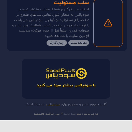
سلب مسئولیت
استفاده و بکارگیری شما از مطالب منتشر شده در
سودپلاس به معنای قبول تمامی بند های مندرج در
صفحه رفع مسئولیت و قوانین سودپلاس می باشد،
با توجه به وجود ریسک در تمامی فعالیت های مالی و
سرمایه گذاری، حتماً قبل از انجام هرگونه فعالیت
قوانین سایت را مطالعه نمایید.
مطالعه بیشتر
ارسال گزارش
با سودپلاس بیشتر سود می کنید
کلیه حقوق مادی و معنوی برای
سودپلاس
محفوظ است
طراحی سایت
و
سئو
شده توسط
آژانس خلاقیت کادرسفید