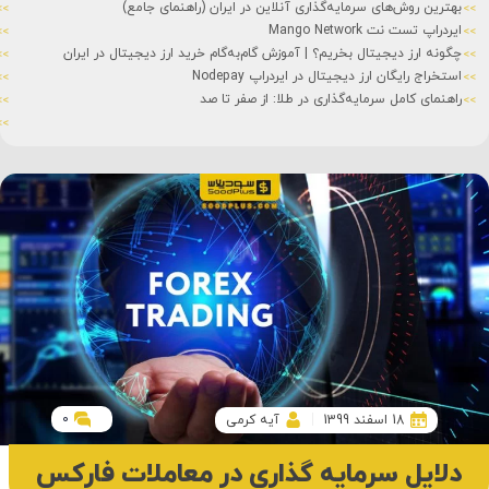
بهترین روش‌های سرمایه‌گذاری آنلاین در ایران (راهنمای جامع)
ایردراپ تست نت Mango Network
چگونه ارز دیجیتال بخریم؟ | آموزش گام‌به‌گام خرید ارز دیجیتال در ایران
استخراج رایگان ارز دیجیتال در ایردراپ Nodepay
راهنمای کامل سرمایه‌گذاری در طلا: از صفر تا صد
0
18 اسفند 1399
آیه کرمی
دلایل سرمایه گذاری در معاملات فارکس