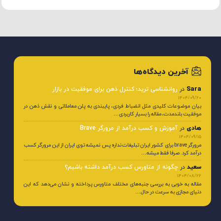
آخرین دیدگاه‌ها
Sara
در
روانشناسی ترید؛ کنترل ذهن برای موفقیت در بازار
1404/09/20
بیان موضوعات کلیدی مثل انضباط فردی، پایبندی به پلن معاملاتی و نقش ذهن در
موفقیت بلندمدت، مقاله را بسیار کاربردی…
هادی
در
آموزش و کسب درآمد از مرورگر Brave
1404/09/15
مرورگر brave برای کشور ایران تبلیغات نداره پس نمیشه توی ایران از این مرورگر کسب
درآمد کرد. صرفا فقط میشه…
سعید
در
چگونه از متاورس کسب درآمد داشته باشیم؟
1404/08/22
مقاله به خوبی به بررسی جنبه‌های مختلف متاورس پرداخته و نشان می‌دهد که این
دنیای مجازی به سرعت در حال…