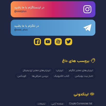
در اینستاگرام با ما باشید
@soodplus
در تلگرام با ما باشید
@sood_plus
برچسب های داغ
ایردراپ‌های معتبر تلگرام
ایردراپ
ایردراپ‌های معتبر ارزدیجیتال
اخبار بیت یونیکس
کتاب الکترونیک
بررسی صرافی‌ها
کوینکس
لینکدونی
Crypto Currencies list
صفحه آرایی
تبلیغات