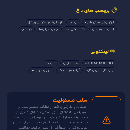
برچسب های داغ
ایردراپ‌های معتبر تلگرام
ایردراپ
ایردراپ‌های معتبر ارزدیجیتال
اخبار بیت یونیکس
کتاب الکترونیک
بررسی صرافی‌ها
کوینکس
لینکدونی
Crypto Currencies list
صفحه آرایی
تبلیغات
ویراستار آنلاین رایگان
گرافیک و تبلیغات
ایردراپ بای‌بهنام
سلب مسئولیت
استفاده و بکارگیری شما از مطالب منتشر شده در
سودپلاس به معنای قبول تمامی بند های مندرج در
صفحه رفع مسئولیت و قوانین سودپلاس می باشد،
با توجه به وجود ریسک در تمامی فعالیت های مالی و
سرمایه گذاری، حتماً قبل از انجام هرگونه فعالیت