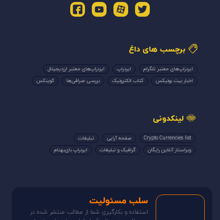
برچسب های داغ
ایردراپ‌های معتبر تلگرام
ایردراپ
ایردراپ‌های معتبر ارزدیجیتال
اخبار بیت یونیکس
کتاب الکترونیک
بررسی صرافی‌ها
کوینکس
لینکدونی
Crypto Currencies list
صفحه آرایی
تبلیغات
ویراستار آنلاین رایگان
گرافیک و تبلیغات
ایردراپ بای‌بهنام
سلب مسئولیت
استفاده و بکارگیری شما از مطالب منتشر شده در