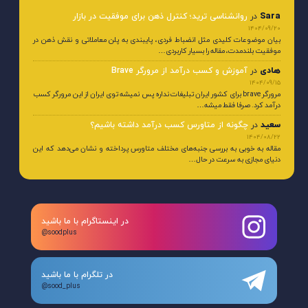
Sara
در
روانشناسی ترید؛ کنترل ذهن برای موفقیت در بازار
1404/09/20
بیان موضوعات کلیدی مثل انضباط فردی، پایبندی به پلن معاملاتی و نقش ذهن در
موفقیت بلندمدت، مقاله را بسیار کاربردی…
هادی
در
آموزش و کسب درآمد از مرورگر Brave
1404/09/15
مرورگر brave برای کشور ایران تبلیغات نداره پس نمیشه توی ایران از این مرورگر کسب
درآمد کرد. صرفا فقط میشه…
سعید
در
چگونه از متاورس کسب درآمد داشته باشیم؟
1404/08/22
مقاله به خوبی به بررسی جنبه‌های مختلف متاورس پرداخته و نشان می‌دهد که این
دنیای مجازی به سرعت در حال…
در اینستاگرام با ما باشید
@soodplus
در تلگرام با ما باشید
@sood_plus