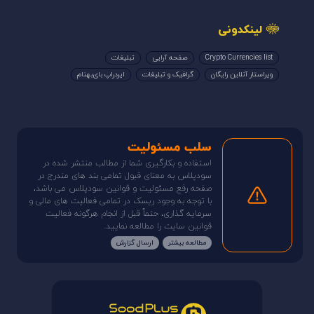
لینکدونی
Crypto Currencies list
صفحه آرایی
تبلیغات
ویراستار آنلاین رایگان
گرافیک و تبلیغات
ایردراپ بای‌بهنام
سلب مسئولیت
استفاده و بکارگیری شما از مطالب منتشر شده در
سودپلاس به معنای قبول تمامی بند های مندرج در
صفحه رفع مسئولیت و قوانین سودپلاس می باشد،
با توجه به وجود ریسک در تمامی فعالیت های مالی و
سرمایه گذاری، حتماً قبل از انجام هرگونه فعالیت
قوانین سایت را مطالعه نمایید.
مطالعه بیشتر
ارسال گزارش