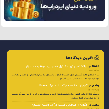
آخرین دیدگاه‌ها
Sara
در
روانشناسی ترید؛ کنترل ذهن برای موفقیت در بازار
1404/09/20
بیان موضوعات کلیدی مثل انضباط فردی، پایبندی به پلن معاملاتی و نقش ذهن در
موفقیت بلندمدت، مقاله را بسیار کاربردی…
هادی
در
آموزش و کسب درآمد از مرورگر Brave
1404/09/15
مرورگر brave برای کشور ایران تبلیغات نداره پس نمیشه توی ایران از این مرورگر کسب
درآمد کرد. صرفا فقط میشه…
سعید
در
چگونه از متاورس کسب درآمد داشته باشیم؟