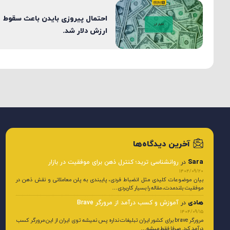
احتمال پیروزی بایدن باعث سقوط
ارزش دلار شد.
آخرین دیدگاه‌ها
Sara
در
روانشناسی ترید؛ کنترل ذهن برای موفقیت در بازار
1404/09/20
بیان موضوعات کلیدی مثل انضباط فردی، پایبندی به پلن معاملاتی و نقش ذهن در
موفقیت بلندمدت، مقاله را بسیار کاربردی…
هادی
در
آموزش و کسب درآمد از مرورگر Brave
1404/09/15
مرورگر brave برای کشور ایران تبلیغات نداره پس نمیشه توی ایران از این مرورگر کسب
درآمد کرد. صرفا فقط میشه…