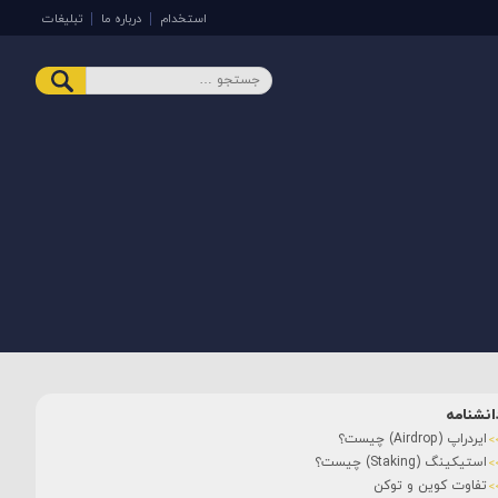
استخدام
درباره ما
تبلیغات
انشنامه
ایردراپ (Airdrop) چیست؟
استیکینگ (Staking) چیست؟
تفاوت کوین و توکن