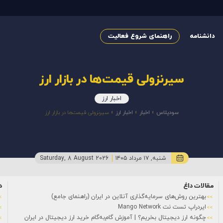
دانشنامه
راهنمای شروع فعالیت
سیرنزولی قیمت‌ها در بازار ارز
اخبار ارز
سودپلاس
»
اخبار
»
اخبار ارز
»
سیرنزولی قیمت‌ها در بازار ارز
شنبه, ۱۷ مرداد ۱۴۰۵
Saturday, 8 August 2026
مقالات داغ
د
بهترین روش‌های سرمایه‌گذاری آنلاین در ایران (راهنمای جامع)
ایردراپ تست نت Mango Network
چگونه ارز دیجیتال بخریم؟ | آموزش گام‌به‌گام خرید ارز دیجیتال در ایران