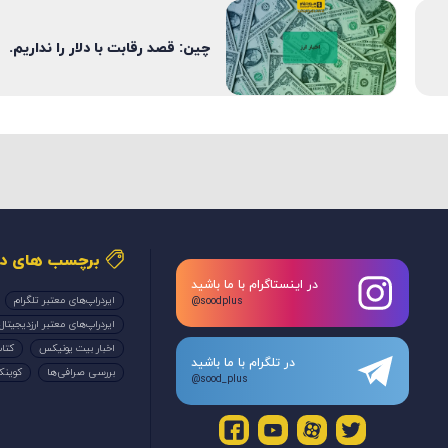
چین: قصد رقابت با دلار را نداریم.
برچسب های دا
در اینستاگرام با ما باشید
ایردراپ‌های معتبر تلگرام
@soodplus
ایردراپ‌های معتبر ارزدیجیتال
اخبار بیت یونیکس
کتاب
در تلگرام با ما باشید
بررسی صرافی‌ها
کوین
@sood_plus