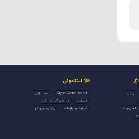
غ
لینکدونی
ایردراپ
Crypto Currencies list
صفحه آرایی
تبلیغات
ویراستار آنلاین رایگان
 الکترونیک
گرافیک و تبلیغات
ایردراپ بای‌بهنام
کس