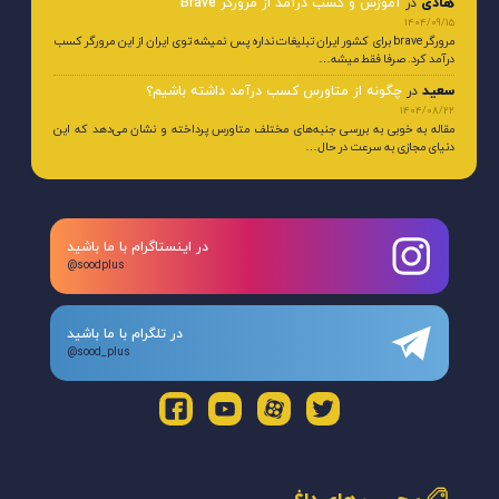
هادی
در
آموزش و کسب درآمد از مرورگر Brave
1404/09/15
مرورگر brave برای کشور ایران تبلیغات نداره پس نمیشه توی ایران از این مرورگر کسب
درآمد کرد. صرفا فقط میشه…
سعید
در
چگونه از متاورس کسب درآمد داشته باشیم؟
1404/08/22
مقاله به خوبی به بررسی جنبه‌های مختلف متاورس پرداخته و نشان می‌دهد که این
دنیای مجازی به سرعت در حال…
در اینستاگرام با ما باشید
@soodplus
در تلگرام با ما باشید
@sood_plus