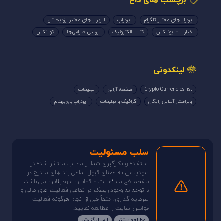
برچسب های داغ
ایردراپ‌های معتبر تلگرام
ایردراپ
ایردراپ‌های معتبر ارزدیجیتال
اخبار بیت یونیکس
کتاب الکترونیک
بررسی صرافی‌ها
کوینکس
لینکدونی
Crypto Currencies list
صفحه آرایی
تبلیغات
ویراستار آنلاین رایگان
گرافیک و تبلیغات
ایردراپ بای‌بهنام
سلب مسئولیت
استفاده و بکارگیری شما از مطالب منتشر شده در
سودپلاس به معنای قبول تمامی بند های مندرج در
صفحه رفع مسئولیت و قوانین سودپلاس می باشد،
با توجه به وجود ریسک در تمامی فعالیت های مالی و
سرمایه گذاری، حتماً قبل از انجام هرگونه فعالیت
قوانین سایت را مطالعه نمایید.
مطالعه بیشتر
ارسال گزارش