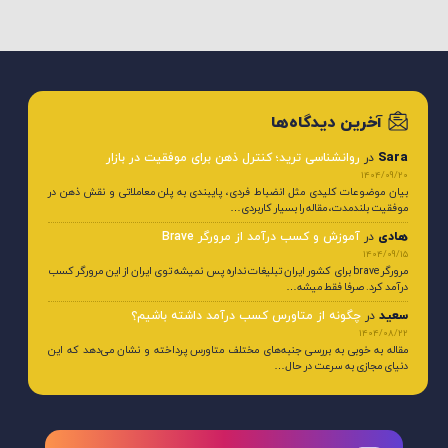
آخرین دیدگاه‌ها
Sara
در
روانشناسی ترید؛ کنترل ذهن برای موفقیت در بازار
1404/09/20
بیان موضوعات کلیدی مثل انضباط فردی، پایبندی به پلن معاملاتی و نقش ذهن در
موفقیت بلندمدت، مقاله را بسیار کاربردی…
هادی
در
آموزش و کسب درآمد از مرورگر Brave
1404/09/15
مرورگر brave برای کشور ایران تبلیغات نداره پس نمیشه توی ایران از این مرورگر کسب
درآمد کرد. صرفا فقط میشه…
سعید
در
چگونه از متاورس کسب درآمد داشته باشیم؟
1404/08/22
مقاله به خوبی به بررسی جنبه‌های مختلف متاورس پرداخته و نشان می‌دهد که این
دنیای مجازی به سرعت در حال…