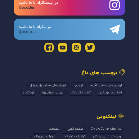
در اینستاگرام با ما باشید
@soodplus
در تلگرام با ما باشید
@sood_plus
برچسب های داغ
ایردراپ‌های معتبر تلگرام
ایردراپ
ایردراپ‌های معتبر ارزدیجیتال
اخبار بیت یونیکس
کتاب الکترونیک
بررسی صرافی‌ها
کوینکس
لینکدونی
Crypto Currencies list
صفحه آرایی
تبلیغات
ویراستار آنلاین رایگان
گرافیک و تبلیغات
ایردراپ بای‌بهنام