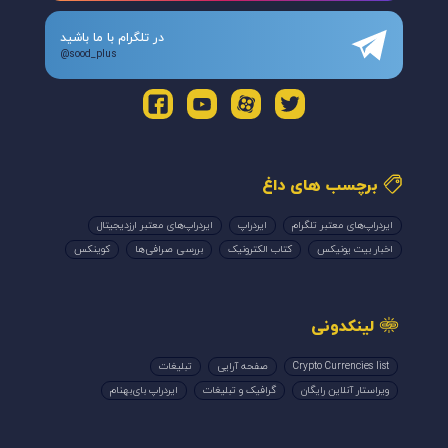
در تلگرام با ما باشید
@sood_plus
برچسب های داغ
ایردراپ‌های معتبر تلگرام
ایردراپ
ایردراپ‌های معتبر ارزدیجیتال
اخبار بیت یونیکس
کتاب الکترونیک
بررسی صرافی‌ها
کوینکس
لینکدونی
Crypto Currencies list
صفحه آرایی
تبلیغات
ویراستار آنلاین رایگان
گرافیک و تبلیغات
ایردراپ بای‌بهنام