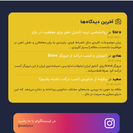
آخرین دیدگاه‌ها
Sara
در
روانشناسی ترید؛ کنترل ذهن برای موفقیت در بازار
1404/09/20
بیان موضوعات کلیدی مثل انضباط فردی، پایبندی به پلن معاملاتی و نقش ذهن در
موفقیت بلندمدت، مقاله را بسیار کاربردی…
هادی
در
آموزش و کسب درآمد از مرورگر Brave
1404/09/15
مرورگر brave برای کشور ایران تبلیغات نداره پس نمیشه توی ایران از این مرورگر کسب
درآمد کرد. صرفا فقط میشه…
سعید
در
چگونه از متاورس کسب درآمد داشته باشیم؟
1404/08/22
مقاله به خوبی به بررسی جنبه‌های مختلف متاورس پرداخته و نشان می‌دهد که این
دنیای مجازی به سرعت در حال…
در اینستاگرام با ما باشید
@soodplus