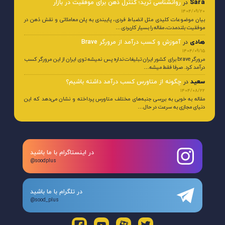
آخرین دیدگاه‌ها
Sara
در
روانشناسی ترید؛ کنترل ذهن برای موفقیت در بازار
1404/09/20
بیان موضوعات کلیدی مثل انضباط فردی، پایبندی به پلن معاملاتی و نقش ذهن در
موفقیت بلندمدت، مقاله را بسیار کاربردی…
هادی
در
آموزش و کسب درآمد از مرورگر Brave
1404/09/15
مرورگر brave برای کشور ایران تبلیغات نداره پس نمیشه توی ایران از این مرورگر کسب
درآمد کرد. صرفا فقط میشه…
سعید
در
چگونه از متاورس کسب درآمد داشته باشیم؟
1404/08/22
مقاله به خوبی به بررسی جنبه‌های مختلف متاورس پرداخته و نشان می‌دهد که این
دنیای مجازی به سرعت در حال…
در اینستاگرام با ما باشید
@soodplus