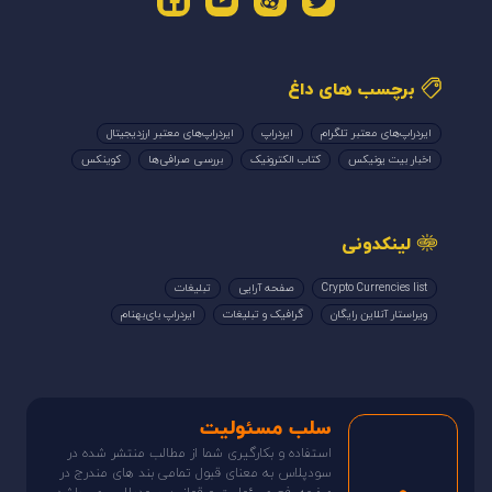
در تلگرام با ما باشید
@sood_plus
برچسب های داغ
ایردراپ‌های معتبر تلگرام
ایردراپ
ایردراپ‌های معتبر ارزدیجیتال
اخبار بیت یونیکس
کتاب الکترونیک
بررسی صرافی‌ها
کوینکس
لینکدونی
Crypto Currencies list
صفحه آرایی
تبلیغات
ویراستار آنلاین رایگان
گرافیک و تبلیغات
ایردراپ بای‌بهنام