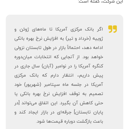
استیون مک‌کلارگ (Steven McClurg)، مدیر ارشد بخش
سرمایه‌گذاری مؤسسه والکری (Valkyrie) و یکی از بنیان‌گذاران
این شرکت، گفته است:
اگر بانک مرکزی آمریکا تا ماه‌های ژوئن و
ژوییه (خرداد و تیر) به افزایش نرخ بهره بانکی
ادامه دهد، احتمالاً بازار در طول تابستان نزولی
خواهد بود. از آنجایی که انتخابات میان‌دوره
کنگره آمریکا را در نوامبر (آبان) سال جاری در
پیش داریم، انتظار دارم که بانک مرکزی
آمریکا در جلسه ماه سپتامبر (شهریور) خود
تصمیم به توقف افزایش نرخ بهره بانکی یا
حتی کاهش آن بگیرد. این اتفاق می‌تواند [در