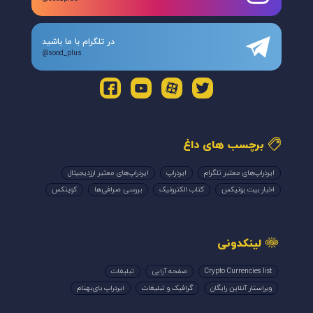
در تلگرام با ما باشید
@sood_plus
برچسب های داغ
ایردراپ‌های معتبر تلگرام
ایردراپ
ایردراپ‌های معتبر ارزدیجیتال
اخبار بیت یونیکس
کتاب الکترونیک
بررسی صرافی‌ها
کوینکس
لینکدونی
Crypto Currencies list
صفحه آرایی
تبلیغات
ویراستار آنلاین رایگان
گرافیک و تبلیغات
ایردراپ بای‌بهنام