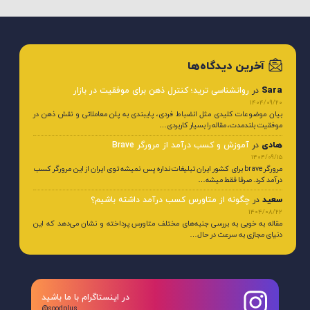
آخرین دیدگاه‌ها
Sara
در
روانشناسی ترید؛ کنترل ذهن برای موفقیت در بازار
1404/09/20
بیان موضوعات کلیدی مثل انضباط فردی، پایبندی به پلن معاملاتی و نقش ذهن در
موفقیت بلندمدت، مقاله را بسیار کاربردی…
هادی
در
آموزش و کسب درآمد از مرورگر Brave
1404/09/15
مرورگر brave برای کشور ایران تبلیغات نداره پس نمیشه توی ایران از این مرورگر کسب
درآمد کرد. صرفا فقط میشه…
سعید
در
چگونه از متاورس کسب درآمد داشته باشیم؟
1404/08/22
مقاله به خوبی به بررسی جنبه‌های مختلف متاورس پرداخته و نشان می‌دهد که این
دنیای مجازی به سرعت در حال…
در اینستاگرام با ما باشید
@soodplus