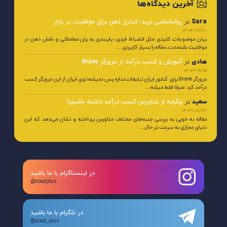
آخرین دیدگاه‌ها
Sara
در
روانشناسی ترید؛ کنترل ذهن برای موفقیت در بازار
1404/09/20
بیان موضوعات کلیدی مثل انضباط فردی، پایبندی به پلن معاملاتی و نقش ذهن در
موفقیت بلندمدت، مقاله را بسیار کاربردی…
هادی
در
آموزش و کسب درآمد از مرورگر Brave
1404/09/15
مرورگر brave برای کشور ایران تبلیغات نداره پس نمیشه توی ایران از این مرورگر کسب
درآمد کرد. صرفا فقط میشه…
سعید
در
چگونه از متاورس کسب درآمد داشته باشیم؟
1404/08/22
مقاله به خوبی به بررسی جنبه‌های مختلف متاورس پرداخته و نشان می‌دهد که این
دنیای مجازی به سرعت در حال…
در اینستاگرام با ما باشید
@soodplus
در تلگرام با ما باشید
@sood_plus