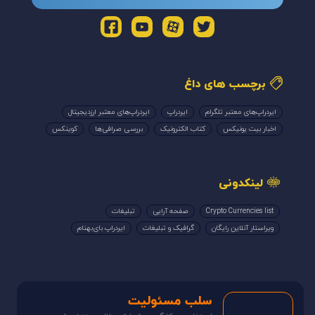
برچسب های داغ
ایردراپ‌های معتبر تلگرام
ایردراپ
ایردراپ‌های معتبر ارزدیجیتال
اخبار بیت یونیکس
کتاب الکترونیک
بررسی صرافی‌ها
کوینکس
لینکدونی
Crypto Currencies list
صفحه آرایی
تبلیغات
ویراستار آنلاین رایگان
گرافیک و تبلیغات
ایردراپ بای‌بهنام
سلب مسئولیت