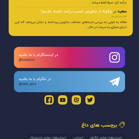
درآمد کرد. صرفا فقط میشه…
سعید
در
چگونه از متاورس کسب درآمد داشته باشیم؟
1404/08/22
مقاله به خوبی به بررسی جنبه‌های مختلف متاورس پرداخته و نشان می‌دهد که این
دنیای مجازی به سرعت در حال…
در اینستاگرام با ما باشید
@soodplus
در تلگرام با ما باشید
@sood_plus
برچسب های داغ
ایردراپ‌های معتبر تلگرام
ایردراپ
ایردراپ‌های معتبر ارزدیجیتال