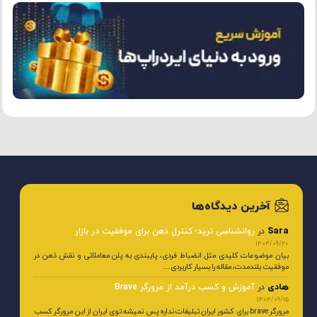
آخرین دیدگاه‌ها
Sara
در
روانشناسی ترید؛ کنترل ذهن برای موفقیت در بازار
1404/09/20
بیان موضوعات کلیدی مثل انضباط فردی، پایبندی به پلن معاملاتی و نقش ذهن در
موفقیت بلندمدت، مقاله را بسیار کاربردی…
هادی
در
آموزش و کسب درآمد از مرورگر Brave
1404/09/15
مرورگر brave برای کشور ایران تبلیغات نداره پس نمیشه توی ایران از این مرورگر کسب