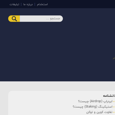
استخدام
درباره ما
تبلیغات
ام
انشنامه
ایردراپ (Airdrop) چیست؟
استیکینگ (Staking) چیست؟
تفاوت کوین و توکن