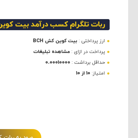
ربات تلگرام کسب درآمد بیت کوین
ارز پرداختی :
بیت کوین
کش
BCH
پرداخت در ازای :
مشاهده تبلیغات
حداقل برداشت :
0.00010000
امتیاز:
10 از 10
ورود به ربات