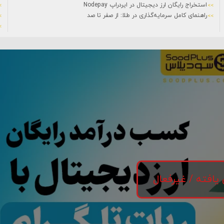
استخراج رایگان ارز دیجیتال در ایردراپ Nodepay
راهنمای کامل سرمایه‌گذاری در طلا: از صفر تا صد
 یافته / غیرفعال