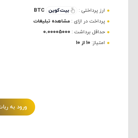
ارز پرداختی :
بیت کوین
BTC
پرداخت در ازای :
مشاهده تبلیغات
حداقل برداشت :
0.00005000
امتیاز:
10 از 10
ورود به رب