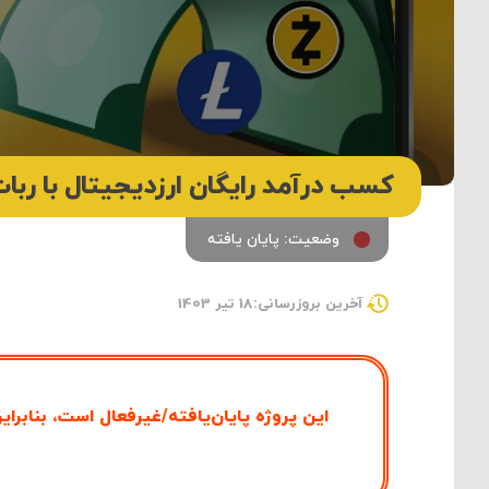
کسب درآمد رایگان ارزدیجیتال با ربات
وضعیت: پایان یافته
آخرین بروزرسانی:18 تیر 1403
این پروژه پایان‌یافته/غیرفعال است، بنابرای