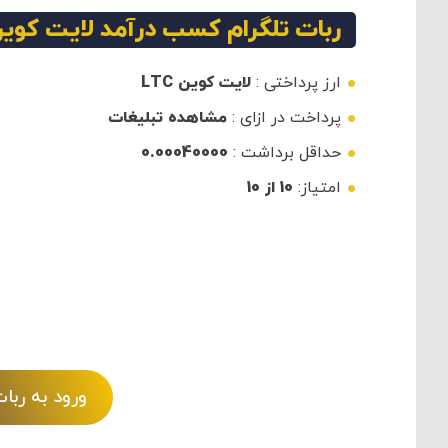
ربات تلگرام کسب درآمد لایت کوین
ارز پرداختی :
لایت کوین
LTC
پرداخت در ازای :
مشاهده تبلیغات
حداقل برداشت :
0.00040000
امتیاز:
10 از 10
ورود به ربا