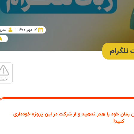
17 مهر 1400
تحری
 تلگرام
اخطا
ن زمان خود را هدر ندهید و از شرکت در این پروژه خودداری
کنید!