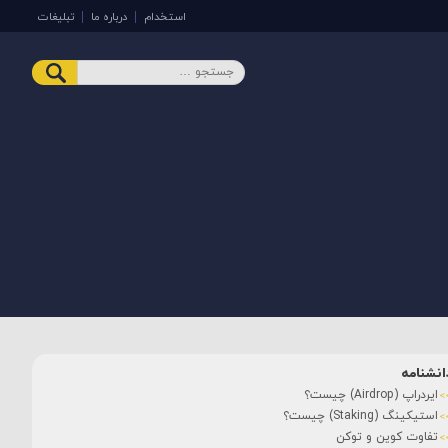
استخدام
درباره ما
تبلیغات
انشنامه
ایردراپ (Airdrop) چیست؟
استیکینگ (Staking) چیست؟
تفاوت کوین و توکن