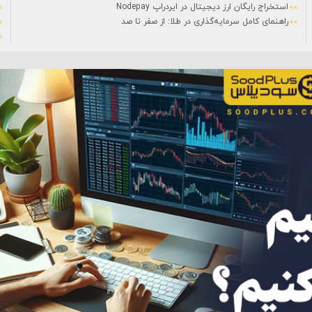
استخراج رایگان ارز دیجیتال در ایردراپ Nodepay
راهنمای کامل سرمایه‌گذاری در طلا: از صفر تا صد