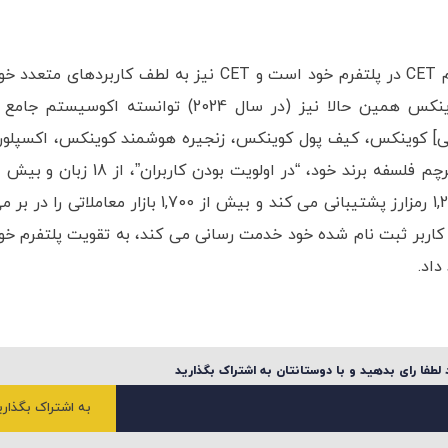
کوینکس فعالانه در پی روش های جدیدتری برای ادغام CET در پلتفرم خود است و CET نیز به لطف کاربردهای متعدد
تاثیر بسزایی در گسترش کوینکس داشته است. کوینکس همین حالا نیز (در سال 2024) توانسته اکوسیستم ج
افی] کوینکس، کیف پول کوینکس، زنجیره هوشمند کوینکس، اکسپلور
کوینکس و خیریه کوینکس، ارائه کند. کوینکس، زیر پرچم فلسفه برند خود، “در اولویت بودن کاربران”، از 18 زب
200 کشور و منطقه و همچنین از معاملات بیش از 1,200 رمزارز پشتیبانی می کند و بیش از 1,700 بازار معاملاتی را در
، که در حال حاضر به بیش از 6 میلیون کاربر ثبت نام شده خود خدمت رسانی می کند، به تقویت پلتفرم خ
لطفا رای بدهید و با دوستانتان به اشتراک بگذارید
به اشتراک بگذاری