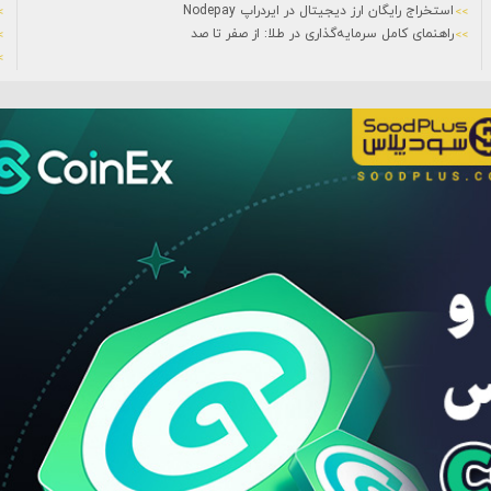
استخراج رایگان ارز دیجیتال در ایردراپ Nodepay
راهنمای کامل سرمایه‌گذاری در طلا: از صفر تا صد