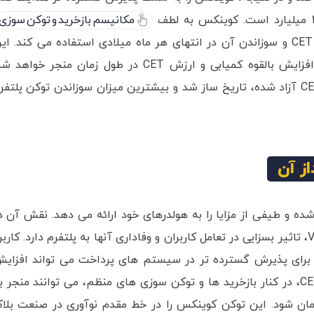
مکانیسم بازخرید و توکن سوزی
خود، 20 درصد از کارمزد روزانه پلتفرم را برای بازخرید CET و سوزاندن آن در انتهای هر ماه میلادی استفاده می کند. ا
مسئله، یک مدل ضد تورمی را ایجاد می کند که به افزایش بالقوه کمیابی و ارزش CET در طول زمان منجر خواهد
کوینکس در ماه مارس 2021 با سوزاندن 1.08 میلیارد CET آزاد شده، تاریخ ساز شد و بیشترین میزان سوزاندن توکن پلتف
ز آن
ده و طیفی از مزایا را به هولدرهای خود ارائه می دهد. نقش آن د
تخفیف کارمزد معاملات، حقوق گاورننس و عضویت VIP، تاثیر بسزایی در تعامل کاربران و وفاداری آنها به پلتفرم دارد. کارب
گس توکن” CSC و پتانسیل آن برای پذیرش گسترده تر در سیستم های پرداخت می تواند افزای
قیمت آن را به همراه داشته باشد. مدل ضد تورمی CET، در کنار بازخرید ها و توکن سوزی های منظم، می توانند منجر 
ان شود. این توکن کوینکس را در خط مقدم نوآوری در صنعت بلا