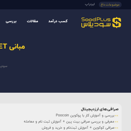
ایردراپ
موضوعات داغ
کسب درآمد
مقالات
بررسی
مبانی CET: توضیح اقتصاد توکنی CET و اکوسیستم کوینکس
سودپ
صرافی‌های ارزدیجیتال
بررسی و آموزش کار با پوکوین Poocoin
معرفی و بررسی صرافی بیت پین + آموزش ثبت نام و معامله
صرافی کوکوین + آموزش ثبت‌نام و خرید و فروش