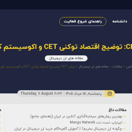
دانشنامه
راهنمای شروع فعالیت
مقاله های ارز دیجیتال
لاس
»
مقالات
»
مقاله های ارز دیجیتال
»
مبانی CET: توضیح اقتصاد توکنی CET و اکوسیستم کوینکس
پنجشنبه, ۱۵ مرداد ۱۴۰۵
Thursday, 6 August 2026
مقالات داغ
د
بهترین روش‌های سرمایه‌گذاری آنلاین در ایران (راهنمای جامع)
ایردراپ تست نت Mango Network
چگونه ارز دیجیتال بخریم؟ | آموزش گام‌به‌گام خرید ارز دیجیتال در ایران