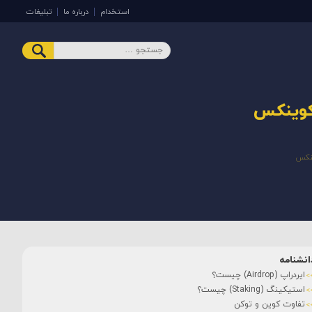
استخدام
درباره ما
تبلیغات
انشنامه
ایردراپ (Airdrop) چیست؟
استیکینگ (Staking) چیست؟
تفاوت کوین و توکن