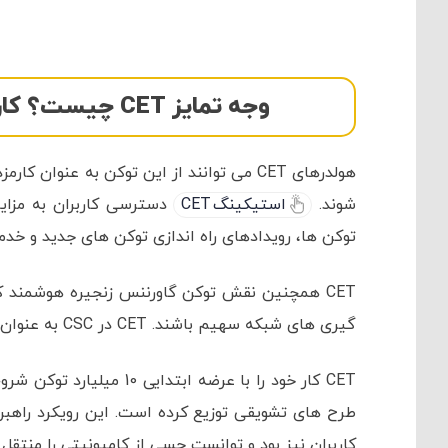
وجه تمایز CET چیست؟ کاربردهای CET در اکوسیستم کوینکس
هولدرهای CET می توانند از این توکن به عنو
شوند.
استیکینگ CET
دسترسی کاربران به مزایای VIP را، از جمله برداشت های سریع تر، م
توکن ها، رویدادهای راه اندازی توکن های جدید و خد
گیری های شبکه سهیم باشند. CET در CSC به عنوان “گس توکن” تراکنش ها و تعاملات قراردادهای هوشمند عمل می کند.
کاربران نیز بود و توانست حسی از کامیونیتی را منتق