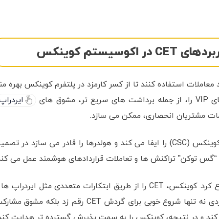
ان کارمزد معاملات استفاده کنند تا از کسر کارمزد در پلتفرم کوینکس بهره من
شوق های
ایردراپ
مات مشتریان انحصاری، ممکن می سازد.
CET همچنین نقش توکن گاورننس زنجیره هوشمند کوینکس (CSC) را ایفا می کند و هولدرها را قادر می سازد در تصم
CET کار خود را با عرضه ابتدایی 10 میلیارد توکن شروع کرد. کوینکس، CET را از طریق ابتکارات متعددی مثل ایردراپ ه
طرح های تشویقی توزیع کرده است. این رویکرد راهبردی نه تنها شروع خوبی برای گردش CET رقم زد بلکه مشوق م
ل کند و در نتیجه، کوینکس را به سمت پذیرش گسترده تر هدایت کند