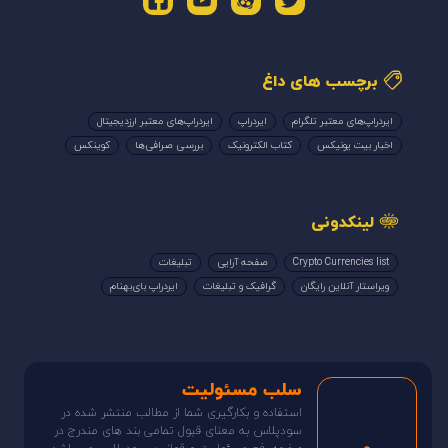
برچسب های داغ
ایردراپ‌های معتبر تلگرام
ایردراپ
ایردراپ‌های معتبر ارزدیجیتال
اخبار بیت یونیکس
کتاب الکترونیک
بررسی صرافی‌ها
کوینکس
لینکدونی
Crypto Currencies list
صفحه آرایی
تبلیغات
ویراستار آنلاین رایگان
گرافیک و تبلیغات
ایردراپ بای‌بهنام
سلب مسئولیت
استفاده و بکارگیری شما از مطالب منتشر شده در
سودپلاس به معنای قبول تمامی بند های مندرج در