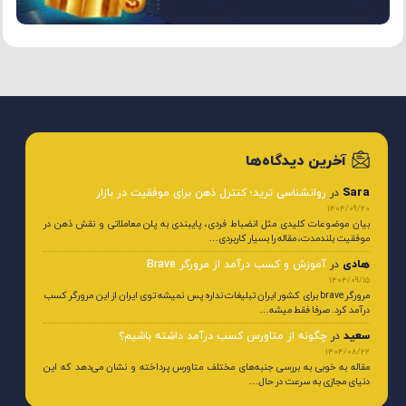
آخرین دیدگاه‌ها
Sara
در
روانشناسی ترید؛ کنترل ذهن برای موفقیت در بازار
1404/09/20
بیان موضوعات کلیدی مثل انضباط فردی، پایبندی به پلن معاملاتی و نقش ذهن در
موفقیت بلندمدت، مقاله را بسیار کاربردی…
هادی
در
آموزش و کسب درآمد از مرورگر Brave
1404/09/15
مرورگر brave برای کشور ایران تبلیغات نداره پس نمیشه توی ایران از این مرورگر کسب
درآمد کرد. صرفا فقط میشه…
سعید
در
چگونه از متاورس کسب درآمد داشته باشیم؟
1404/08/22
مقاله به خوبی به بررسی جنبه‌های مختلف متاورس پرداخته و نشان می‌دهد که این
دنیای مجازی به سرعت در حال…