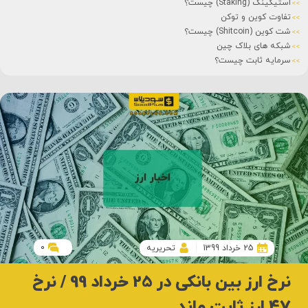
استیکینگ (Staking) چیست؟
تفاوت کوین و توکن
شت کوین (Shitcoin) چیست؟
شبکه های بلاک چین
سرمایه ثابت چیست؟
0
25 خرداد 1399
تحریریه
نرخ ارز بین بانکی در 25 خرداد 99 / نرخ
47 ارز ثابت ماند.