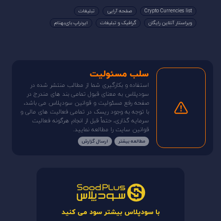
Crypto Currencies list
صفحه آرایی
تبلیغات
ویراستار آنلاین رایگان
گرافیک و تبلیغات
ایردراپ بای‌بهنام
سلب مسئولیت
استفاده و بکارگیری شما از مطالب منتشر شده در
سودپلاس به معنای قبول تمامی بند های مندرج در
صفحه رفع مسئولیت و قوانین سودپلاس می باشد،
با توجه به وجود ریسک در تمامی فعالیت های مالی و
سرمایه گذاری، حتماً قبل از انجام هرگونه فعالیت
قوانین سایت را مطالعه نمایید.
مطالعه بیشتر
ارسال گزارش
با سودپلاس بیشتر سود می کنید