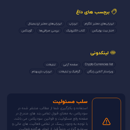
برچسب های داغ
ایردراپ‌های معتبر تلگرام
ایردراپ
ایردراپ‌های معتبر ارزدیجیتال
اخبار بیت یونیکس
کتاب الکترونیک
بررسی صرافی‌ها
کوینکس
لینکدونی
Crypto Currencies list
صفحه آرایی
تبلیغات
ویراستار آنلاین رایگان
گرافیک و تبلیغات
ایردراپ بای‌بهنام
سلب مسئولیت
استفاده و بکارگیری شما از مطالب منتشر شده در
سودپلاس به معنای قبول تمامی بند های مندرج در
صفحه رفع مسئولیت و قوانین سودپلاس می باشد،
با توجه به وجود ریسک در تمامی فعالیت های مالی و
سرمایه گذاری، حتماً قبل از انجام هرگونه فعالیت