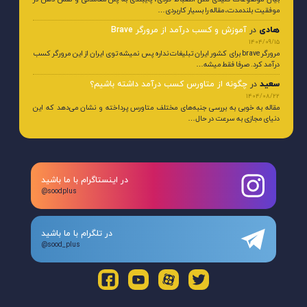
موفقیت بلندمدت، مقاله را بسیار کاربردی…
هادی
در
آموزش و کسب درآمد از مرورگر Brave
1404/09/15
مرورگر brave برای کشور ایران تبلیغات نداره پس نمیشه توی ایران از این مرورگر کسب
درآمد کرد. صرفا فقط میشه…
سعید
در
چگونه از متاورس کسب درآمد داشته باشیم؟
1404/08/22
مقاله به خوبی به بررسی جنبه‌های مختلف متاورس پرداخته و نشان می‌دهد که این
دنیای مجازی به سرعت در حال…
در اینستاگرام با ما باشید
@soodplus
در تلگرام با ما باشید
@sood_plus