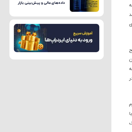
داده‌های مالی و پیش‌بینی بازار
ه
د
ی
ح
ان
ه
ر
م
ا
ک