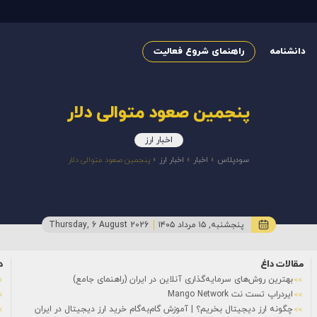
دانشنامه
راهنمای شروع فعالیت
پنجمین صعود متوالی دلار
اخبار ارز
سودپلاس
»
اخبار
»
اخبار ارز
»
پنجمین صعود متوالی دلار
پنجشنبه, ۱۵ مرداد ۱۴۰۵
Thursday, 6 August 2026
مقالات داغ
د
بهترین روش‌های سرمایه‌گذاری آنلاین در ایران (راهنمای جامع)
ایردراپ تست نت Mango Network
چگونه ارز دیجیتال بخریم؟ | آموزش گام‌به‌گام خرید ارز دیجیتال در ایران