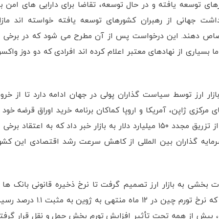
ای توسعه یافته و در حال توسعه، تقاضا برای دارایی های امن با
اشت جهانی از رهبران کشورهای توسعه یافته خواسته اند مازا
تصاص دهند. این درخواست پس از آن مطرح می شود که در برخی ا
ا بسیاری از نهادهای معتبر اعلام کرده اند افرادی که دو دوز واکس
 بازار ارز توسط سیاست گذاران پولی در جهان ادامه دارد تا از خرو
 مرکزی ژاپن، آمریکا و اروپا کماکان برنامه خرید اوراق قرضه خود ر
ادامه می دهند و در چین نیز بانک مرکزی این کشور از تزریق مجدد ۱۵۰ میلیارد دلار به بازار خبر داد که به اعتقاد برخی
و سرمایه گذاران بین المللی از کاهش سرعت رشد اقتصادی این کشو
ت بخشی به بازار ارز تصمیم گرفت تا نرخ ذخیره قانونی بانک ها ر
کاهش دهد. این تصمیم پس از آن صورت می گیرد که نرخ تورم چین در ۱۲ ماه منتهی به ژوین به مثبت .۱
م ماه قبل بوده، بیش از همه تحت تأثیر افزایش تورم بخش حمل و نقل قرار گرفت