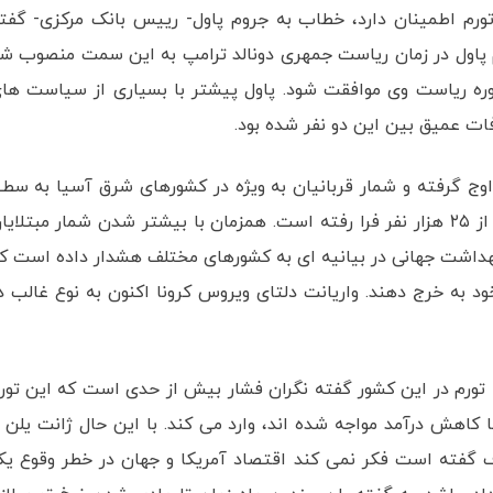
 تورم اطمینان دارد، خطاب به جروم پاول- رییس بانک مرکزی- گفت
م پاول در زمان ریاست جمهری دونالد ترامپ به این سمت منصوب ش
ره ریاست وی موافقت شود. پاول پیشتر با بسیاری از سیاست ها
فات عمیق بین این دو نفر شده بود.
ر اوج گرفته و شمار قربانیان به ویژه در کشورهای شرق آسیا به سط
بی سابقه ای رسیده و در آمریکا شمار مبتلایان روزانه از ۲۵ هزار نفر فرا رفته است. همزمان با بیشتر شدن شمار مبتلای
بهداشت جهانی در بیانیه ای به کشورهای مختلف هشدار داده است ک
د به خرج دهند. واریانت دلتای ویروس کرونا اکنون به نوع غالب د
 نرخ تورم در این کشور گفته نگران فشار بیش از حدی است که این تور
با کاهش درآمد مواجه شده اند، وارد می کند. با این حال ژانت یلن ب
ف گفته است فکر نمی کند اقتصاد آمریکا و جهان در خطر وقوع ی