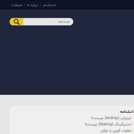
استخدام
درباره ما
تبلیغات
انشنامه
ایردراپ (Airdrop) چیست؟
استیکینگ (Staking) چیست؟
تفاوت کوین و توکن