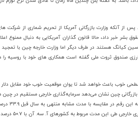
لی نظیر آنچه در سال های ۲۰۰۸ و ۲۰۰۹ رخ داد، باشد. به گفته یلن چندین ماه زمان تا عادی شدن نرخ تورم لا
پس از آنکه وزارت بازرگانی آمریکا از تحریم شماری از شرکت ها
 بشر خبر داد، حالا قانون گذاران آمریکایی به دنبال ممنوع اعلا
ن کیانگ هستند. در طرف دیگر اما وزارت خارجه چین با تمجید ا
 ارزی صندوق ثروت ملی گفته است همکاری های خود با روسیه را د
سطحی خوب باعث خواهد شد تا یوان موقعیت خوب خود مقابل دلار ر
بازرگانی چین نشان می‌دهد سرمایه‌گذاری خارجی مستقیم در چین د
۶ ماه نخست امسال به ۶۰۷.۸۴ میلیارد یوان رسیده که این رقم در مقایسه با مدت مشابه 
افزایش نشان می دهد. بیشترین افزایش سرمایه گذاری خارجی طی این مدت مربوط به کشورهای آ. س