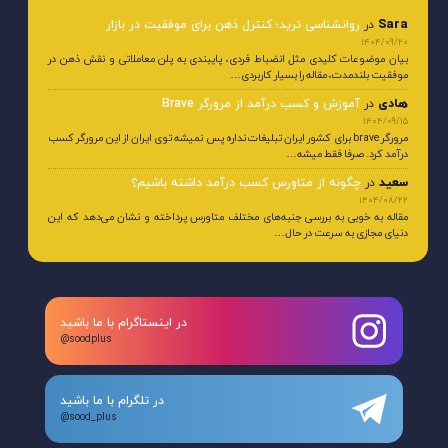
Sara
در
روانشناسی ترید؛ کنترل ذهن برای موفقیت در بازار
1404/09/20
بیان موضوعات کلیدی مثل انضباط فردی، پایبندی به پلن معاملاتی و نقش ذهن در
موفقیت بلندمدت، مقاله را بسیار کاربردی…
هادی
در
آموزش و کسب درآمد از مرورگر Brave
1404/09/15
مرورگر brave برای کشور ایران تبلیغات نداره پس نمیشه توی ایران از این مرورگر کسب
درآمد کرد. صرفا فقط میشه…
سعید
در
چگونه از متاورس کسب درآمد داشته باشیم؟
1404/08/22
مقاله به خوبی به بررسی جنبه‌های مختلف متاورس پرداخته و نشان می‌دهد که این
دنیای مجازی به سرعت در حال…
در اینستاگرام با ما باشید
@soodplus
در تلگرام با ما باشید
@sood_plus