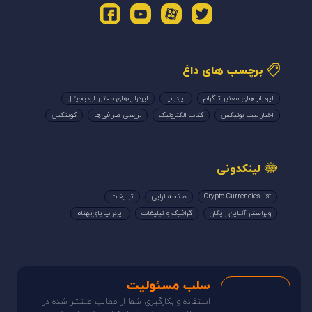
برچسب های داغ
ایردراپ‌های معتبر تلگرام
ایردراپ
ایردراپ‌های معتبر ارزدیجیتال
اخبار بیت یونیکس
کتاب الکترونیک
بررسی صرافی‌ها
کوینکس
لینکدونی
Crypto Currencies list
صفحه آرایی
تبلیغات
ویراستار آنلاین رایگان
گرافیک و تبلیغات
ایردراپ بای‌بهنام
سلب مسئولیت
استفاده و بکارگیری شما از مطالب منتشر شده در