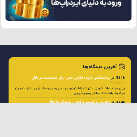
آخرین دیدگاه‌ها
Sara
در
روانشناسی ترید؛ کنترل ذهن برای موفقیت در بازار
1404/09/20
بیان موضوعات کلیدی مثل انضباط فردی، پایبندی به پلن معاملاتی و نقش ذهن در
موفقیت بلندمدت، مقاله را بسیار کاربردی…
هادی
در
آموزش و کسب درآمد از مرورگر Brave
1404/09/15
مرورگر brave برای کشور ایران تبلیغات نداره پس نمیشه توی ایران از این مرورگر کسب
درآمد کرد. صرفا فقط میشه…
سعید
در
چگونه از متاورس کسب درآمد داشته باشیم؟
1404/08/22
مقاله به خوبی به بررسی جنبه‌های مختلف متاورس پرداخته و نشان می‌دهد که این