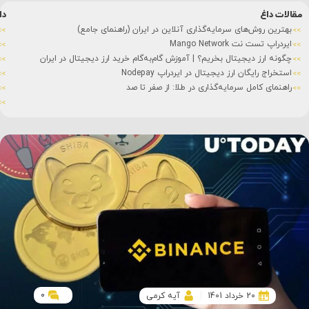
مقالات داغ
دا
بهترین روش‌های سرمایه‌گذاری آنلاین در ایران (راهنمای جامع)
ایردراپ تست نت Mango Network
چگونه ارز دیجیتال بخریم؟ | آموزش گام‌به‌گام خرید ارز دیجیتال در ایران
استخراج رایگان ارز دیجیتال در ایردراپ Nodepay
راهنمای کامل سرمایه‌گذاری در طلا: از صفر تا صد
0
20 خرداد 1401
آیه کرمی