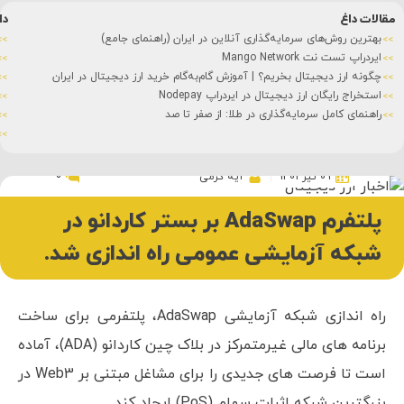
دانشنامه
هنمای جامع)
ایردراپ (Airdrop) چیست؟
استیکینگ (Staking) چیست؟
 ارز دیجیتال در ایران
تفاوت کوین و توکن
شت کوین (Shitcoin) چیست؟
شبکه های بلاک چین
سرمایه ثابت چیست؟
0
09 تیر 1401
آیه کرمی
پلتفرم AdaSwap بر بستر کاردانو در
شبکه آزمایشی عمومی راه اندازی شد.
راه اندازی شبکه آزمایشی AdaSwap، پلتفرمی برای ساخت
برنامه های مالی غیرمتمرکز در بلاک چین کاردانو (ADA)، آماده
است تا فرصت های جدیدی را برای مشاغل مبتنی بر Web3 در
بزرگترین شبکه اثبات سهام (PoS) ایجاد کند.