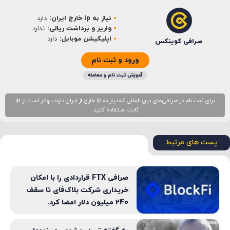
نیاز به ip خارج ایران:
دارد
ایمیل
*
واریز و برداشت ریالی:
ندارد
اپلیکیشن موبایل:
دارد
صرافی کوینکس
ورود و ثبت نام
آموزش ثبت نام و معامله
برای ثبت نام در صرافی‌های بین المللی که نیاز به ip خارج از ایران دارند، بهتر است از ip
ثابت استفاده کنید.
پست های مرتبط
صرافی FTX قراردادی را با امکان
خریداری شرکت بلاک‌فای تا سقف
240 میلیون دلار امضا کرد.