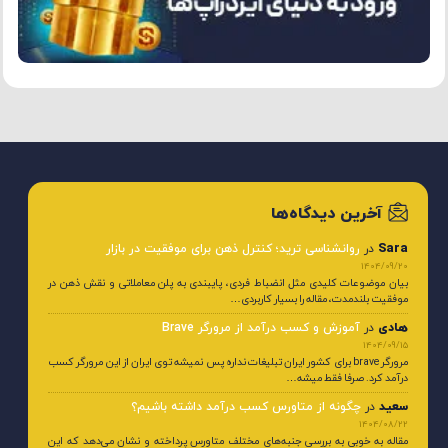
آخرین دیدگاه‌ها
Sara
در
روانشناسی ترید؛ کنترل ذهن برای موفقیت در بازار
1404/09/20
بیان موضوعات کلیدی مثل انضباط فردی، پایبندی به پلن معاملاتی و نقش ذهن در
موفقیت بلندمدت، مقاله را بسیار کاربردی…
هادی
در
آموزش و کسب درآمد از مرورگر Brave
1404/09/15
مرورگر brave برای کشور ایران تبلیغات نداره پس نمیشه توی ایران از این مرورگر کسب
درآمد کرد. صرفا فقط میشه…
سعید
در
چگونه از متاورس کسب درآمد داشته باشیم؟
1404/08/22
مقاله به خوبی به بررسی جنبه‌های مختلف متاورس پرداخته و نشان می‌دهد که این