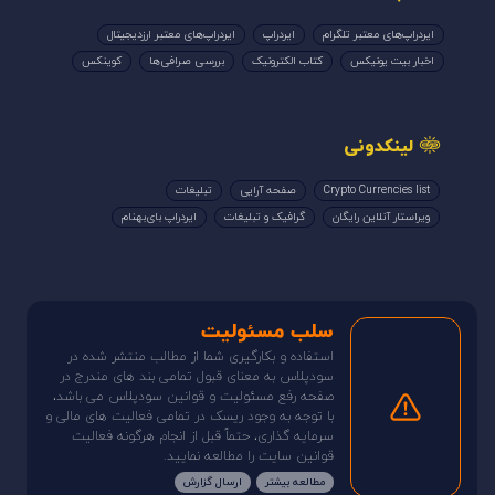
ایردراپ‌های معتبر تلگرام
ایردراپ
ایردراپ‌های معتبر ارزدیجیتال
اخبار بیت یونیکس
کتاب الکترونیک
بررسی صرافی‌ها
کوینکس
لینکدونی
Crypto Currencies list
صفحه آرایی
تبلیغات
ویراستار آنلاین رایگان
گرافیک و تبلیغات
ایردراپ بای‌بهنام
سلب مسئولیت
استفاده و بکارگیری شما از مطالب منتشر شده در
سودپلاس به معنای قبول تمامی بند های مندرج در
صفحه رفع مسئولیت و قوانین سودپلاس می باشد،
با توجه به وجود ریسک در تمامی فعالیت های مالی و
سرمایه گذاری، حتماً قبل از انجام هرگونه فعالیت
قوانین سایت را مطالعه نمایید.
مطالعه بیشتر
ارسال گزارش