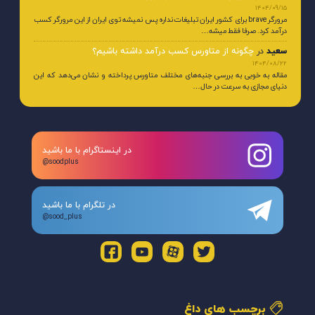
1404/09/15
مرورگر brave برای کشور ایران تبلیغات نداره پس نمیشه توی ایران از این مرورگر کسب
درآمد کرد. صرفا فقط میشه…
سعید
در
چگونه از متاورس کسب درآمد داشته باشیم؟
1404/08/22
مقاله به خوبی به بررسی جنبه‌های مختلف متاورس پرداخته و نشان می‌دهد که این
دنیای مجازی به سرعت در حال…
در اینستاگرام با ما باشید
@soodplus
در تلگرام با ما باشید
@sood_plus
برچسب های داغ