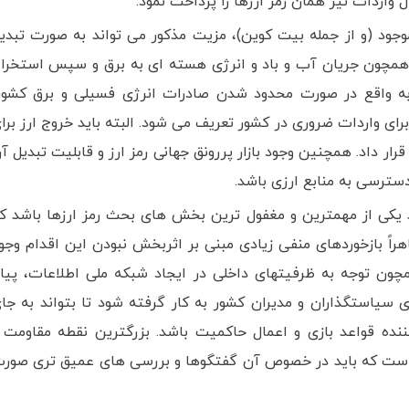
 واردات نیز همان رمز ارزها را پرداخت نمود.
موجود (و از جمله بیت کوین)، مزیت مذکور می تواند به صورت تبدی
ی همچون جریان آب و باد و انرژی هسته ای به برق و سپس استخرا
. به واقع در صورت محدود شدن صادرات انرژی فسیلی و برق کشور
برای واردات ضروری در کشور تعریف می شود. البته باید خروج ارز برا
رار داد. همچنین وجود بازار پررونق جهانی رمز ارز و قابلیت تبدیل آ
دسترسی به منابع ارزی باشد.
ید یکی از مهمترین و مغفول ترین بخش های بحث رمز ارزها باشد ک
راً بازخوردهای منفی زیادی مبنی بر اثربخش نبودن این اقدام وجو
مچون توجه به ظرفیتهای داخلی در ایجاد شبکه ملی اطلاعات، پیا
ی سیاستگذاران و مدیران کشور به کار گرفته شود تا بتواند به جا
نده قواعد بازی و اعمال حاکمیت باشد. بزرگترین نقطه مقاومت 
جا است که باید در خصوص آن گفتگوها و بررسی های عمیق تری صور