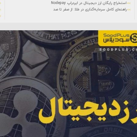
استخراج رایگان ارز دیجیتال در ایردراپ Nodepay
راهنمای کامل سرمایه‌گذاری در طلا: از صفر تا صد