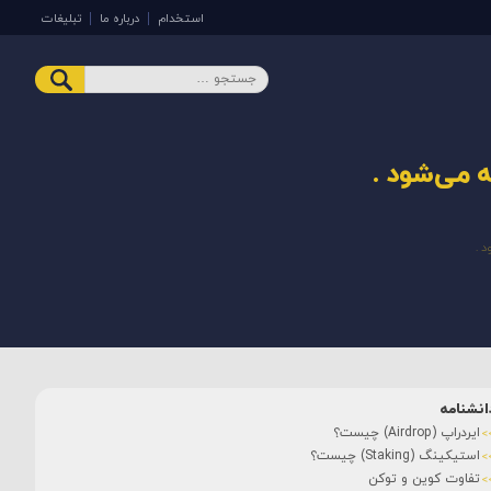
استخدام
درباره ما
تبلیغات
انشنامه
ایردراپ (Airdrop) چیست؟
استیکینگ (Staking) چیست؟
تفاوت کوین و توکن