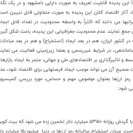
اً این پدیده قابلیت تعریف به صورت دارایی نامشهود و در یک نگاه
 ها، آثار اقتصاد کلان این پدیده به صورت متفاوتی قابل تبیین است
نبها می دانند که اکثراً به واسطه محدودیت در تعداد قابل ایجاد
 خود، طرفداران زیادی جمع نمایند. عدم محدودیت جغرافیایی این پدیده، باعث شکل گیر
در کشور ایران، هم در بعد ایجاد (استخراج) و هم در بعد مبادلات
اماندهی، در شرایط غیررسمی و بعضا زیرزمینی فعالیت می نمایند
سط و تاثیرگذاری بر اقتصادهای ملی و جهانی، منجر به ایجاد بازارها
ت صحیح آن می تواند موجب ایجاد فرصتهایی برای اقتصاد شود، عد
، رمز ارزها بعنوان موضوعی مهم و حساس، مورد بررسی کمیسیو
ی شود:
ارزش کل بازار رمزارز دنیا ۳۵۰ میلیارد ۱.۵ تریلیون دلار با گردش روزانه ۵۳۱۵۰ میلیارد دلار تخمین زده می شود که بیت ک
به تنهایی ۵۷ درصد این بازار را به خود اختصاص داده است. میزان استخراج سالیانه رمز ارزها در دنیا میلیون