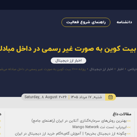
دانشنامه
راهنمای شروع فعالیت
اخبار ارز دیجیتال
پلاس
»
اخبار
»
اخبار ارز دیجیتال
»
روزانه ۷۰۰ بیت کوین به صورت غیر رسمی در داخل مبادله می‌شود .
شنبه, ۱۷ مرداد ۱۴۰۵
Saturday, 8 August 2026
مقالات داغ
د
بهترین روش‌های سرمایه‌گذاری آنلاین در ایران (راهنمای جامع)
ایردراپ تست نت Mango Network
چگونه ارز دیجیتال بخریم؟ | آموزش گام‌به‌گام خرید ارز دیجیتال در ایران