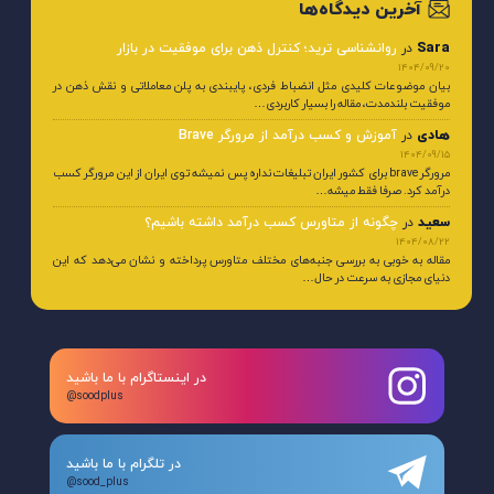
آخرین دیدگاه‌ها
Sara
در
روانشناسی ترید؛ کنترل ذهن برای موفقیت در بازار
1404/09/20
بیان موضوعات کلیدی مثل انضباط فردی، پایبندی به پلن معاملاتی و نقش ذهن در
موفقیت بلندمدت، مقاله را بسیار کاربردی…
هادی
در
آموزش و کسب درآمد از مرورگر Brave
1404/09/15
مرورگر brave برای کشور ایران تبلیغات نداره پس نمیشه توی ایران از این مرورگر کسب
درآمد کرد. صرفا فقط میشه…
سعید
در
چگونه از متاورس کسب درآمد داشته باشیم؟
1404/08/22
مقاله به خوبی به بررسی جنبه‌های مختلف متاورس پرداخته و نشان می‌دهد که این
دنیای مجازی به سرعت در حال…
در اینستاگرام با ما باشید
@soodplus
در تلگرام با ما باشید
@sood_plus