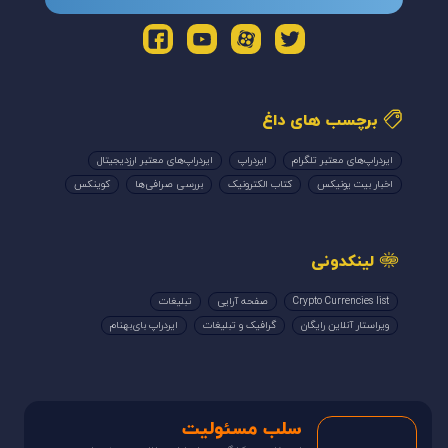
برچسب های داغ
ایردراپ‌های معتبر تلگرام
ایردراپ
ایردراپ‌های معتبر ارزدیجیتال
اخبار بیت یونیکس
کتاب الکترونیک
بررسی صرافی‌ها
کوینکس
لینکدونی
Crypto Currencies list
صفحه آرایی
تبلیغات
ویراستار آنلاین رایگان
گرافیک و تبلیغات
ایردراپ بای‌بهنام
سلب مسئولیت