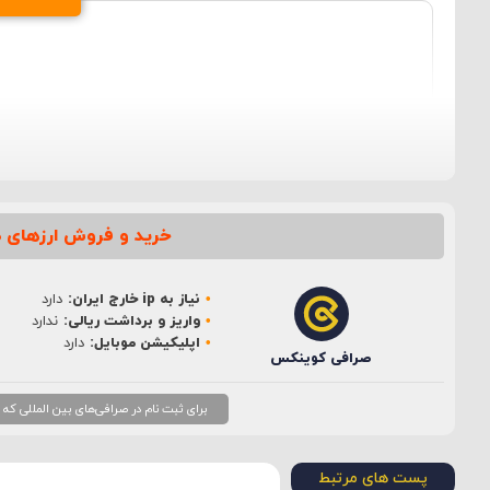
خرید و فروش ارزهای د
نام
*
نیاز به ip خارج ایران:
دارد
ایمیل
*
واریز و برداشت ریالی:
ندارد
اپلیکیشن موبایل:
دارد
صرافی کوینکس
برای ثبت نام در صرافی‌های بین المللی که نیاز به ip خارج از ایران دارند، بهتر است از ip ثابت
پست های مرتبط