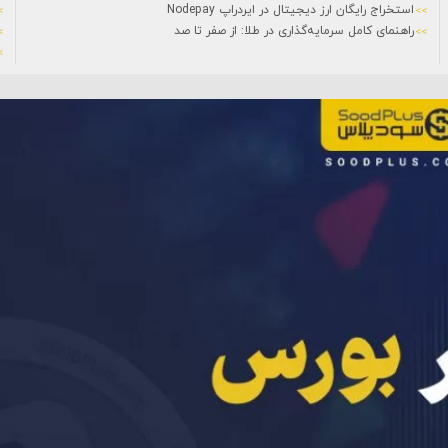
استخراج رایگان ارز دیجیتال در ایردراپ Nodepay
راهنمای کامل سرمایه‌گذاری در طلا: از صفر تا صد