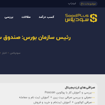
ایردراپ
موضوعات داغ
کسب درآمد
مقالات
بررسی
رئیس سازمان بورس: صندوق‌ سرم
سودپلاس
»
اخبار
»
صرافی‌های ارزدیجیتال
بررسی و آموزش کار با پوکوین Poocoin
معرفی و بررسی صرافی بیت پین + آموزش ثبت نام و معامله
صرافی کوکوین + آموزش ثبت‌نام و خرید و فروش